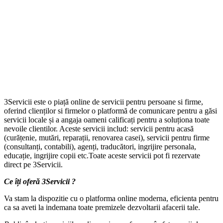
3Servicii este o piață online de servicii pentru persoane si firme,
oferind clienților si firmelor o platformă de comunicare pentru a găsi
servicii locale și a angaja oameni calificați pentru a soluționa toate
nevoile clientilor. Aceste servicii includ: servicii pentru acasă
(curățenie, mutări, reparații, renovarea casei), servicii pentru firme
(consultanți, contabili), agenți, traducători, ingrijire personala,
educație, ingrijire copii etc.Toate aceste servicii pot fi rezervate
direct pe 3Servicii.
Ce îți oferă 3Servicii ?
Va stam la dispozitie cu o platforma online moderna, eficienta pentru
ca sa aveti la indemana toate premizele dezvoltarii afacerii tale.