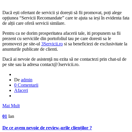
Dacă ești ofertant de servicii și dorești să fii promovat, poți alege
opțiunea “Servicii Recomandate” care te ajuta sa ieși în evidenta fata
de alții care oferă servicii similare.
Pentru ca ne dorim prosperitatea afacerii tale, iti propunem sa fii
prezent cu serviciile din portofoliul tau pe care doresti sa le
promovezi pe site-ul
3Servicii.ro
si sa beneficiezi de exclusivitate la
anunturile publicate de clienti.
Dacă ai nevoie de asistență nu ezita să ne contactezi prin chat-ul de
pe site sau la adresa contact@3servicii.ro.
De
admin
0 Comentarii
Afaceri
Mai Mult
01
Ian
De ce avem nevoie de review-urile clienților ?