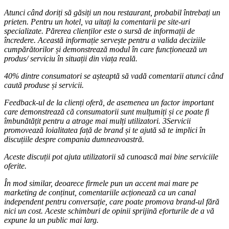
Atunci când doriți să găsiți un nou restaurant, probabil întrebați un
prieten.
Pentru un hotel, va uitați la comentarii pe site-uri
specializate. Părerea clienților este o sursă
de informații de
încredere.
Această informație servește pentru a valida deciziile
cumpărătorilor și demonstrează modul în care funcționează un
produs/ serviciu în situații din viața reală.
40% dintre consumatori se așteaptă să vadă comentarii atunci când
caută produse și servicii.
Feedback-ul de la clienți oferă, de asemenea un factor important
care demonstrează că consumatorii sunt mulțumiți și ce poate fi
îmbunătățit pentru a atrage mai mulți utilizatori.
3Servicii
promovează loialitatea față de brand și te ajută să te implici în
discuțiile despre compania dumneavoastră.
Aceste discuții pot ajuta utilizatorii să cunoască mai bine serviciile
oferite.
În mod similar, deoarece firmele pun un accent mai mare pe
marketing de conținut, comentariile acționează ca un canal
independent pentru conversație, care poate promova brand-ul fără
nici un cost.
Aceste schimburi de opinii sprijină eforturile de a vă
expune la un public mai larg.