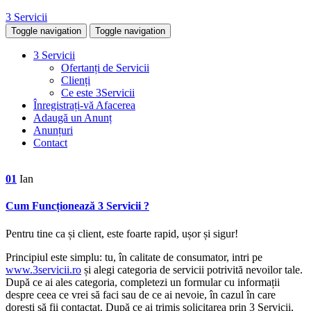
3 Servicii
Toggle navigation
Toggle navigation
3 Servicii
Ofertanți de Servicii
Clienți
Ce este 3Servicii
Înregistrați-vă Afacerea
Adaugă un Anunț
Anunțuri
Contact
01
Ian
Cum Funcționează 3 Servicii ?
Pentru tine ca și client, este foarte rapid, ușor și sigur!
Principiul este simplu: tu, în calitate de consumator, intri pe
www.3servicii.ro
și alegi categoria de servicii potrivită nevoilor tale.
După ce ai ales categoria, completezi un formular cu informații
despre ceea ce vrei să faci sau de ce ai nevoie, în cazul în care
dorești să fii contactat.
După ce ai trimis solicitarea prin 3 Servicii,