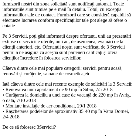
furnizorii noștri din zona solicitată sunt notificați automat.
Toate
informațiile sunt trimise pe e-mail în detaliu.
Totul, cu excepția
informațiilor tale de contact.
Furnizorii care se consideră capabili să
efectueze lucrarea conform specificațiilor tale pot alege să ofere o
cotație.
Pe 3 Servicii, poți găsi informații despre ofertanți,
unii au prezentări
extinse cu serviciile oferite, unii au, de asemenea, evaluări de la
clienții anteriori, etc. Ofertantii noștri sunt verificați de 3 Servicii
pentru a ne asigura că aceștia sunt parteneri calificați și
oferă
clienților încredere în folosirea serviciilor.
Câteva dintre cele mai populare categorii: servicii pentru acasă,
renovări și curățenie, saloane de cosmetica,etc .
Iată câteva dintre cele mai recente
exemple de solicitări la 3 Servicii
:
• Renovarea unui apartament de 90 mp în Sibiu, 7/5 2018
• Curățarea la domiciliu a unei case de vacanță de 220 mp în Avrig,
o dată, 7/10 2018
• Montare instalație de aer condiționat, 29/1 2018
• Rașchetarea podelelor de aproximativ 35-40 mp în Vatra Dornei,
2/4 2018
De ce să folosesc 3Servicii?