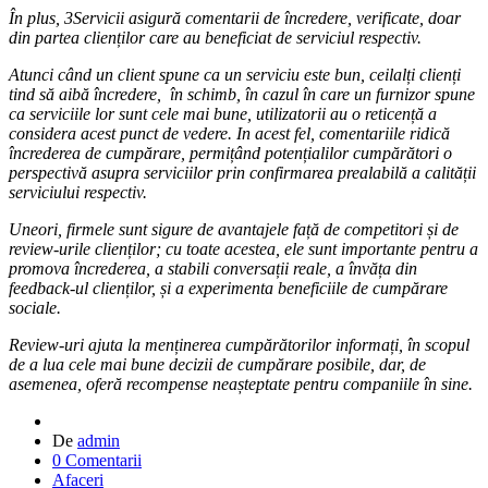
În plus, 3Servicii asigură comentarii de încredere, verificate, doar
din partea clienților care au beneficiat de serviciul respectiv.
Atunci când un client spune ca un serviciu este bun, ceilalți clienți
tind să aibă încredere, în schimb
, în cazul în care un furnizor spune
ca serviciile lor sunt cele mai bune, utilizatorii au o reticență a
considera acest punct de vedere.
In acest fel, comentariile ridică
încrederea de cumpărare, permițând potențialilor cumpărători o
perspectivă asupra serviciilor prin confirmarea prealabilă a calității
serviciului respectiv.
Uneori, firmele sunt sigure de avantajele față de competitori și de
review-urile clienților;
cu toate acestea, ele sunt importante pentru a
promova încrederea, a stabili conversații reale, a învăța din
feedback-ul clienților, și a experimenta beneficiile de cumpărare
sociale.
Review-uri ajuta la menținerea cumpărătorilor informați, în scopul
de a lua cele mai bune decizii de cumpărare posibile, dar, de
asemenea, oferă recompense neașteptate pentru companiile în sine.
De
admin
0 Comentarii
Afaceri