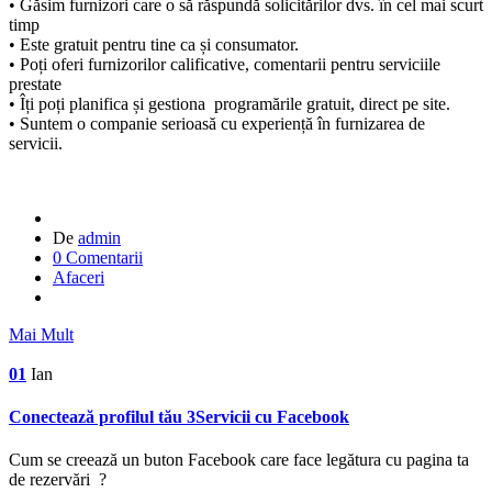
• Găsim furnizori care o să răspundă solicitărilor dvs. în cel mai scurt
timp
• Este gratuit pentru tine ca și consumator.
• Poți oferi furnizorilor calificative, comentarii pentru serviciile
prestate
• Îți poți planifica și gestiona programările gratuit, direct pe site.
• Suntem o companie serioasă cu experiență în furnizarea de
servicii.
De
admin
0 Comentarii
Afaceri
Mai Mult
01
Ian
Conectează profilul tău 3Servicii cu Facebook
Cum se creează un buton Facebook care face legătura cu pagina ta
de rezervări ?