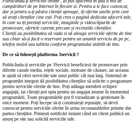
Publicându-ți serviciile online , ai pus afacerea în fata a mii de
cumpărători de pe Internet în fiecare zi. Pentru a te face cunoscut,
dar și pentru a-ți păstra clienții aproape, iți oferim unelte prin care
să arați clienților cine ești. Poți crea o pagină dedicata afacerii tale,
în care sa iți prezinți serviciile, imaginile și videoclipurile de
promovare, ofertele curente precum și recenziile clienților.
Clienții au posibilitatea să vada si să aleaga serviciile oferite de tine
sau chiar să-și facă o rezervare pentru un anumit serviciu de pe pc,
telefon mobil sau tableta conform programului stabilit de tine.
De ce să folosești platforma 3servicii ?
Publicându-ți serviciile pe 3Servicii beneficiezi de promovare prin
diferite canale media, rețele sociale, motoare de căutare, iar aceasta
te ajută să oferi serviciile tale unui public cât mai larg. Sistemul de
programări integrat dă posibilitatea clienților să solicite o programare
pentru serviciile oferite de tine. Poți adăuga membrii echipei/
angajații, iar clienții pot opta pentru un angajat anume în momentul
programării. Toate programările pot fi vizualizate și gestionate în
orice moment. Poți începe să-ți construiești reputație, să devii
cunoscut pentru serviciile oferite în urma recomandărilor primite din
partea clienților. Primești notificări instant când un client publică un
anunț pe site sau solicită serviciile tale.