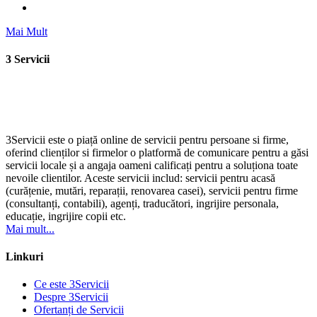
Mai Mult
3 Servicii
3Servicii este o piață online de servicii pentru persoane si firme,
oferind clienților si firmelor o platformă de comunicare pentru a găsi
servicii locale și a angaja oameni calificați pentru a soluționa toate
nevoile clientilor. Aceste servicii includ: servicii pentru acasă
(curățenie, mutări, reparații, renovarea casei), servicii pentru firme
(consultanți, contabili), agenți, traducători, ingrijire personala,
educație, ingrijire copii etc.
Mai mult...
Linkuri
Ce este 3Servicii
Despre 3Servicii
Ofertanți de Servicii