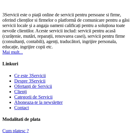
3Servicii este o piață online de servicii pentru persoane si firme,
oferind clienților si firmelor o platformă de comunicare pentru a găsi
servicii locale și a angaja oameni calificați pentru a soluționa toate
nevoile clientilor. Aceste servicii includ: servicii pentru acasă
(curățenie, mutări, reparații, renovarea casei), servicii pentru firme
(consultanți, contabili), agenți, traducători, ingrijire personala,
educație, ingrijire copii etc.
Mai mult...
Linkuri
Ce este 3Servicii
Despre 3Servicii
Ofertanți de Servicii
Clienți
Categorii de Servicii
Aboneaza-te la newsletter
Contact
Modalitati de plata
Cum platesc ?