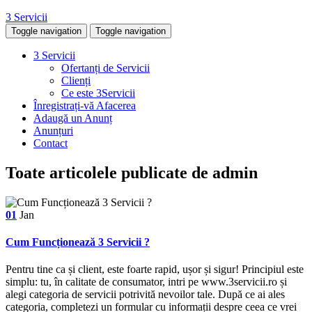
3 Servicii
Toggle navigation
Toggle navigation
3 Servicii
Ofertanți de Servicii
Clienți
Ce este 3Servicii
Înregistrați-vă Afacerea
Adaugă un Anunț
Anunțuri
Contact
Toate articolele publicate de admin
01
Jan
Cum Funcționează 3 Servicii ?
Pentru tine ca și client, este foarte rapid, ușor și sigur! Principiul este
simplu: tu, în calitate de consumator, intri pe www.3servicii.ro și
alegi categoria de servicii potrivită nevoilor tale. După ce ai ales
categoria, completezi un formular cu informații despre ceea ce vrei