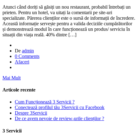
Atunci când doriți să găsiți un nou restaurant, probabil întrebați un
prieten. Pentru un hotel, va uitați la comentarii pe site-uri
specializate. Părerea clienților este o sursă de informații de încredere.
Această informație servește pentru a valida deciziile cumpărătorilor
și demonstrează modul în care funcționează un produs/ serviciu în
situații din viața reală. 40% dintre […]
De
admin
0 Comments
Afaceri
Mai Mult
Articole recente
Cum Funcționează 3 Servicii ?
Conectează profilul tău 3Servicii cu Facebook
Despre 3Servicii
De ce avem nevoie de review-urile clienților ?
3 Servicii