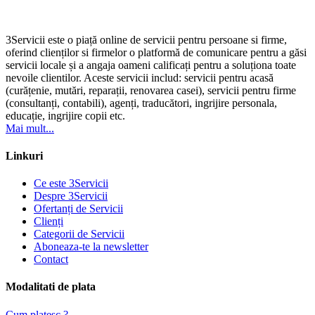
3Servicii este o piață online de servicii pentru persoane si firme,
oferind clienților si firmelor o platformă de comunicare pentru a găsi
servicii locale și a angaja oameni calificați pentru a soluționa toate
nevoile clientilor. Aceste servicii includ: servicii pentru acasă
(curățenie, mutări, reparații, renovarea casei), servicii pentru firme
(consultanți, contabili), agenți, traducători, ingrijire personala,
educație, ingrijire copii etc.
Mai mult...
Linkuri
Ce este 3Servicii
Despre 3Servicii
Ofertanți de Servicii
Clienți
Categorii de Servicii
Aboneaza-te la newsletter
Contact
Modalitati de plata
Cum platesc ?