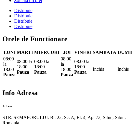
Solicita un pret
Distribuie
Distribuie
Distribuie
Distribuie
Orele de Functionare
LUNI
MARTI
MIERCURI
JOI
VINERI
SAMBATA
DUMI
08:00
08:00
08:00
la
08:00
la
08:00
la
la
la
18:00
18:00
18:00
Inchis
Inchis
18:00
18:00
Pauza
Pauza
Pauza
Pauza
Pauza
Info Adresa
Adresa
STR. SEMAFORULUI, Bl. 22, Sc. A, Et. 4, Ap. 72, Sibiu, Sibiu,
Romania