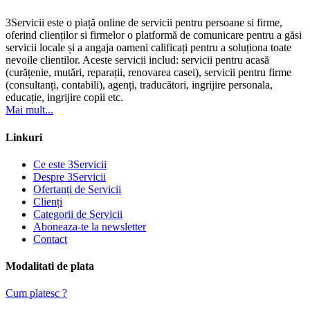
3Servicii este o piață online de servicii pentru persoane si firme,
oferind clienților si firmelor o platformă de comunicare pentru a găsi
servicii locale și a angaja oameni calificați pentru a soluționa toate
nevoile clientilor. Aceste servicii includ: servicii pentru acasă
(curățenie, mutări, reparații, renovarea casei), servicii pentru firme
(consultanți, contabili), agenți, traducători, ingrijire personala,
educație, ingrijire copii etc.
Mai mult...
Linkuri
Ce este 3Servicii
Despre 3Servicii
Ofertanți de Servicii
Clienți
Categorii de Servicii
Aboneaza-te la newsletter
Contact
Modalitati de plata
Cum platesc ?