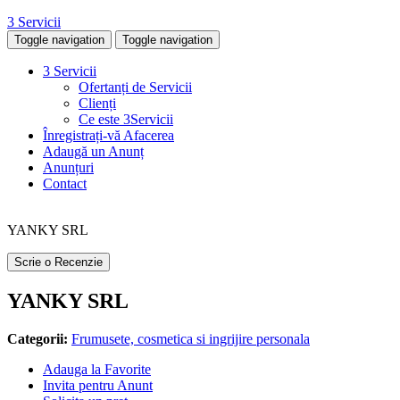
3 Servicii
Toggle navigation
Toggle navigation
3 Servicii
Ofertanți de Servicii
Clienți
Ce este 3Servicii
Înregistrați-vă Afacerea
Adaugă un Anunț
Anunțuri
Contact
YANKY SRL
Scrie o Recenzie
YANKY SRL
Categorii:
Frumusete, cosmetica si ingrijire personala
Adauga la Favorite
Invita pentru Anunt