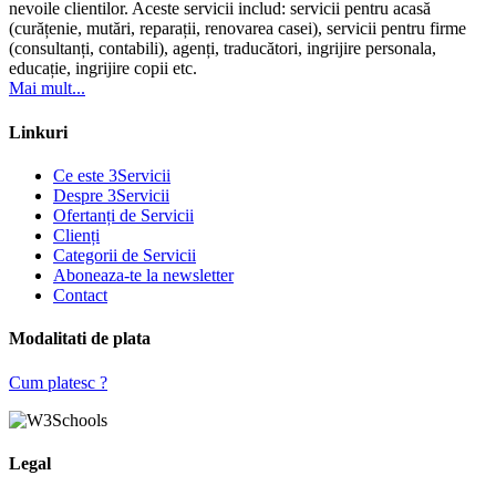
nevoile clientilor. Aceste servicii includ: servicii pentru acasă
(curățenie, mutări, reparații, renovarea casei), servicii pentru firme
(consultanți, contabili), agenți, traducători, ingrijire personala,
educație, ingrijire copii etc.
Mai mult...
Linkuri
Ce este 3Servicii
Despre 3Servicii
Ofertanți de Servicii
Clienți
Categorii de Servicii
Aboneaza-te la newsletter
Contact
Modalitati de plata
Cum platesc ?
Legal