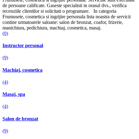
de persoane calificate. Gaseste specialisti in orasul dvs., verifica
recenziile clientilor si solicitati o programare. In categoria
Frumusete, cosmetica si ingrijire personala lista noastra de servicii
contine urmatoarele saloane: salon de bronzat, coafor, frizerie,
manichiura, pedichiura, machiaj, cosmetica, masaj.
(0)
Instructor personal
(9)
Machiaj, cosmetica
(4)
Masaj, spa
(4)
Salon de bronzat
(9)