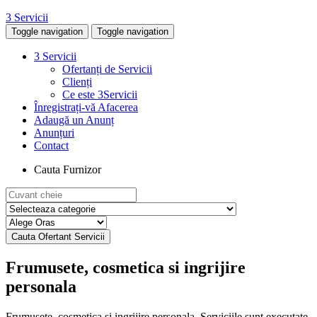
3 Servicii
Toggle navigation
Toggle navigation
3 Servicii
Ofertanți de Servicii
Clienți
Ce este 3Servicii
Înregistrați-vă Afacerea
Adaugă un Anunț
Anunțuri
Contact
Cauta Furnizor
Frumusete, cosmetica si ingrijire
personala
Frumusete, cosmetica si ingrijire personala. Serviciile sunt executate