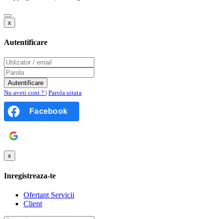
x
Autentificare
Nu aveti cont ?
|
Parola uitata
Facebook
Google
x
Inregistreaza-te
Ofertant Servicii
Client