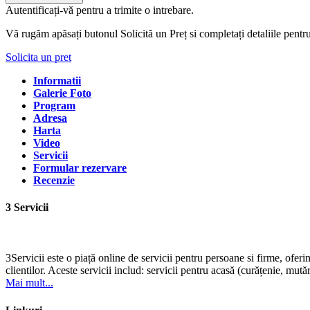
Autentificați-vă pentru a trimite o intrebare.
Vă rugăm apăsați butonul Solicită un Preț si completați detaliile pentr
Solicita un pret
Informatii
Galerie Foto
Program
Adresa
Harta
Video
Servicii
Formular rezervare
Recenzie
3 Servicii
3Servicii este o piață online de servicii pentru persoane si firme, oferi
clientilor. Aceste servicii includ: servicii pentru acasă (curățenie, mutări
Mai mult...