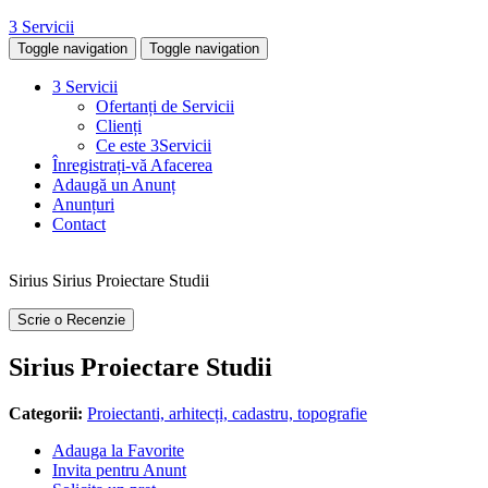
3 Servicii
Toggle navigation
Toggle navigation
3 Servicii
Ofertanți de Servicii
Clienți
Ce este 3Servicii
Înregistrați-vă Afacerea
Adaugă un Anunț
Anunțuri
Contact
Sirius Sirius Proiectare Studii
Scrie o Recenzie
Sirius Proiectare Studii
Categorii:
Proiectanti, arhitecți, cadastru, topografie
Adauga la Favorite
Invita pentru Anunt