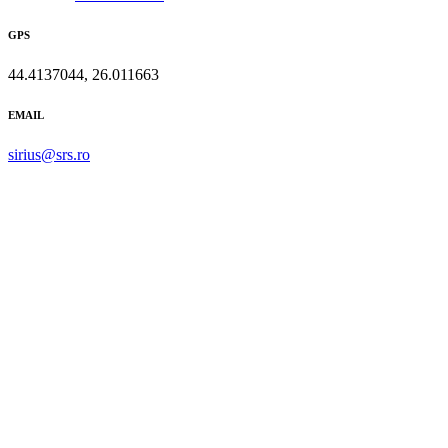
GPS
44.4137044, 26.011663
EMAIL
sirius@srs.ro