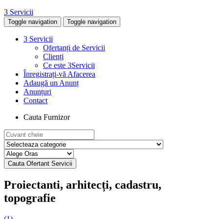
3 Servicii
Toggle navigation
Toggle navigation
3 Servicii
Ofertanți de Servicii
Clienți
Ce este 3Servicii
Înregistrați-vă Afacerea
Adaugă un Anunț
Anunțuri
Contact
Cauta Furnizor
Proiectanti, arhitecți, cadastru,
topografie
(1)