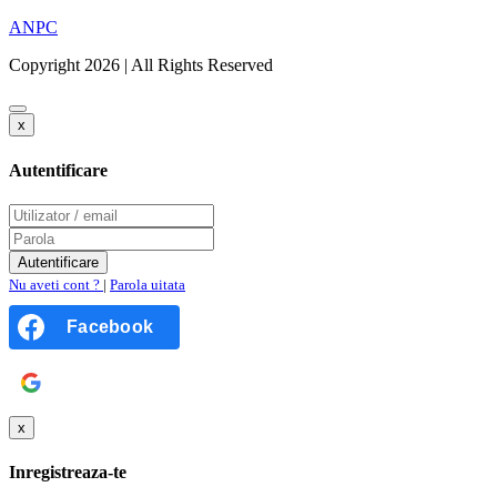
ANPC
Copyright 2026 | All Rights Reserved
x
Autentificare
Nu aveti cont ?
|
Parola uitata
Facebook
Google
x
Inregistreaza-te