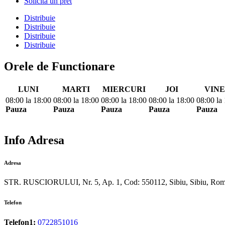
Solicita un pret
Distribuie
Distribuie
Distribuie
Distribuie
Orele de Functionare
LUNI
MARTI
MIERCURI
JOI
VINE
08:00
la
18:00
08:00
la
18:00
08:00
la
18:00
08:00
la
18:00
08:00
la
Pauza
Pauza
Pauza
Pauza
Pauza
Info Adresa
Adresa
STR. RUSCIORULUI, Nr. 5, Ap. 1, Cod: 550112, Sibiu, Sibiu, Rom
Telefon
Telefon1:
0722851016