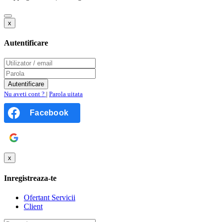
x
Autentificare
Nu aveti cont ?
|
Parola uitata
Facebook
Google
x
Inregistreaza-te
Ofertant Servicii
Client