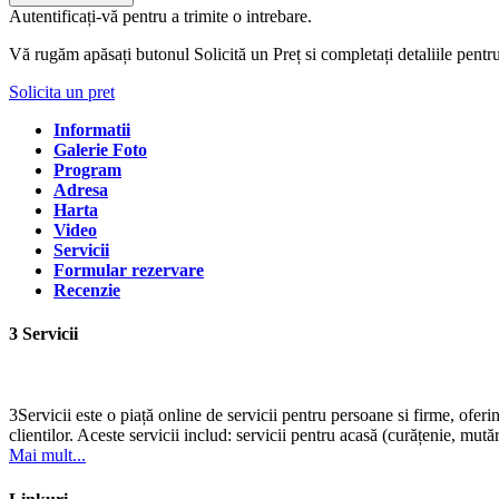
Autentificați-vă pentru a trimite o intrebare.
Vă rugăm apăsați butonul Solicită un Preț si completați detaliile pentr
Solicita un pret
Informatii
Galerie Foto
Program
Adresa
Harta
Video
Servicii
Formular rezervare
Recenzie
3 Servicii
3Servicii este o piață online de servicii pentru persoane si firme, oferi
clientilor. Aceste servicii includ: servicii pentru acasă (curățenie, mutări
Mai mult...