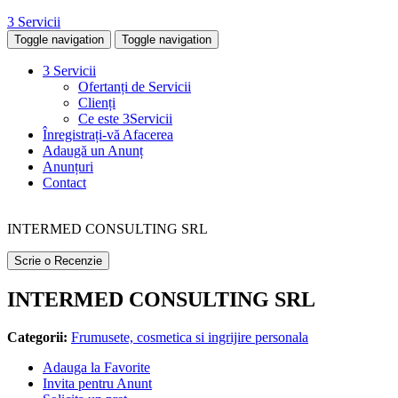
3 Servicii
Toggle navigation
Toggle navigation
3 Servicii
Ofertanți de Servicii
Clienți
Ce este 3Servicii
Înregistrați-vă Afacerea
Adaugă un Anunț
Anunțuri
Contact
INTERMED CONSULTING SRL
Scrie o Recenzie
INTERMED CONSULTING SRL
Categorii:
Frumusete, cosmetica si ingrijire personala
Adauga la Favorite
Invita pentru Anunt