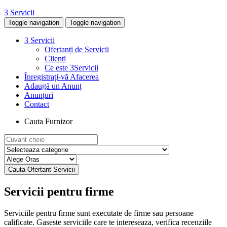
3 Servicii
Toggle navigation
Toggle navigation
3 Servicii
Ofertanți de Servicii
Clienți
Ce este 3Servicii
Înregistrați-vă Afacerea
Adaugă un Anunț
Anunțuri
Contact
Cauta Furnizor
Servicii pentru firme
Serviciile pentru firme
sunt
executate de firme sau persoane
calificate. G
aseste serviciile care te intereseaza
, verifica recenziile