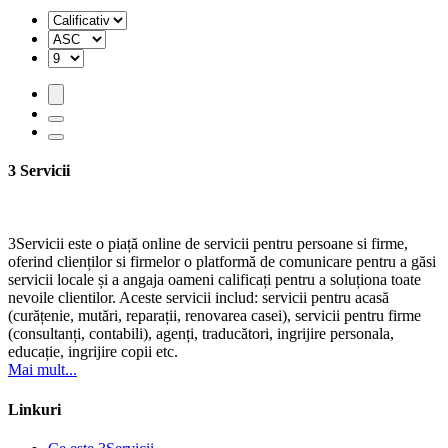
3 Servicii
3Servicii este o piață online de servicii pentru persoane si firme,
oferind clienților si firmelor o platformă de comunicare pentru a găsi
servicii locale și a angaja oameni calificați pentru a soluționa toate
nevoile clientilor. Aceste servicii includ: servicii pentru acasă
(curățenie, mutări, reparații, renovarea casei), servicii pentru firme
(consultanți, contabili), agenți, traducători, ingrijire personala,
educație, ingrijire copii etc.
Mai mult...
Linkuri