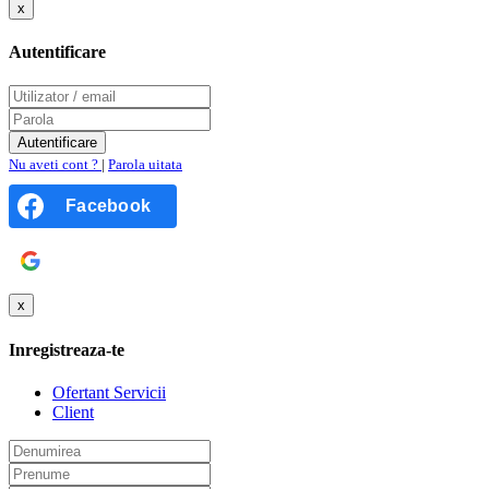
x
Autentificare
Nu aveti cont ?
|
Parola uitata
Facebook
Google
x
Inregistreaza-te
Ofertant Servicii
Client