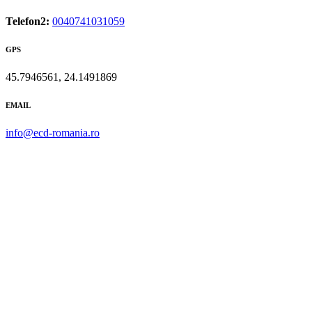
Telefon2:
0040741031059
GPS
45.7946561, 24.1491869
EMAIL
info@ecd-romania.ro