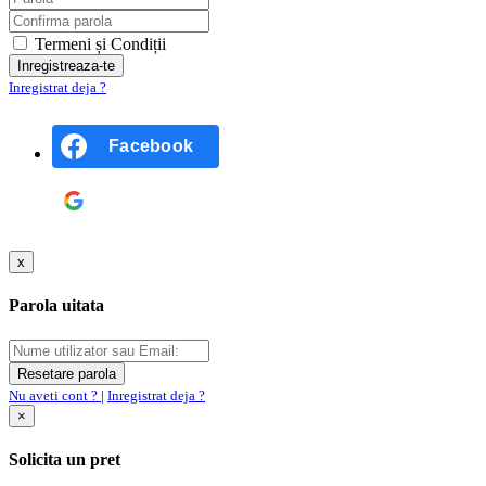
Termeni și Condiții
Inregistrat deja ?
Facebook
Google
x
Parola uitata
Nu aveti cont ?
|
Inregistrat deja ?
×
Solicita un pret