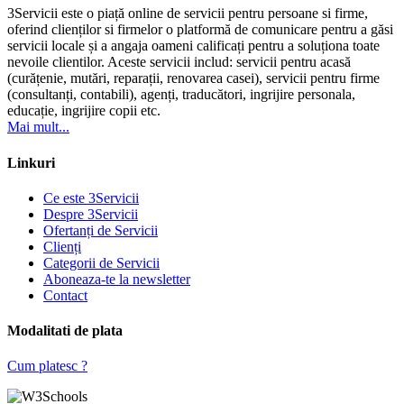
3Servicii este o piață online de servicii pentru persoane si firme,
oferind clienților si firmelor o platformă de comunicare pentru a găsi
servicii locale și a angaja oameni calificați pentru a soluționa toate
nevoile clientilor. Aceste servicii includ: servicii pentru acasă
(curățenie, mutări, reparații, renovarea casei), servicii pentru firme
(consultanți, contabili), agenți, traducători, ingrijire personala,
educație, ingrijire copii etc.
Mai mult...
Linkuri
Ce este 3Servicii
Despre 3Servicii
Ofertanți de Servicii
Clienți
Categorii de Servicii
Aboneaza-te la newsletter
Contact
Modalitati de plata
Cum platesc ?