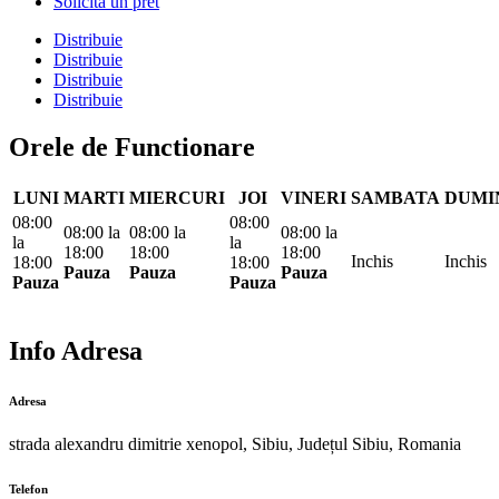
Solicita un pret
Distribuie
Distribuie
Distribuie
Distribuie
Orele de Functionare
LUNI
MARTI
MIERCURI
JOI
VINERI
SAMBATA
DUMI
08:00
08:00
08:00
la
08:00
la
08:00
la
la
la
18:00
18:00
18:00
Inchis
Inchis
18:00
18:00
Pauza
Pauza
Pauza
Pauza
Pauza
Info Adresa
Adresa
strada alexandru dimitrie xenopol, Sibiu, Județul Sibiu, Romania
Telefon