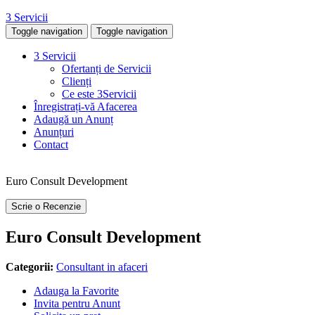
3 Servicii
Toggle navigation
Toggle navigation
3 Servicii
Ofertanți de Servicii
Clienți
Ce este 3Servicii
Înregistrați-vă Afacerea
Adaugă un Anunț
Anunțuri
Contact
Euro Consult Development
Scrie o Recenzie
Euro Consult Development
Categorii:
Consultant in afaceri
Adauga la Favorite
Invita pentru Anunt