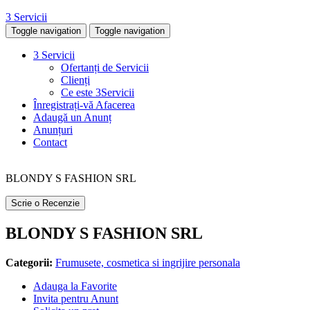
3 Servicii
Toggle navigation
Toggle navigation
3 Servicii
Ofertanți de Servicii
Clienți
Ce este 3Servicii
Înregistrați-vă Afacerea
Adaugă un Anunț
Anunțuri
Contact
BLONDY S FASHION SRL
Scrie o Recenzie
BLONDY S FASHION SRL
Categorii:
Frumusete, cosmetica si ingrijire personala
Adauga la Favorite
Invita pentru Anunt