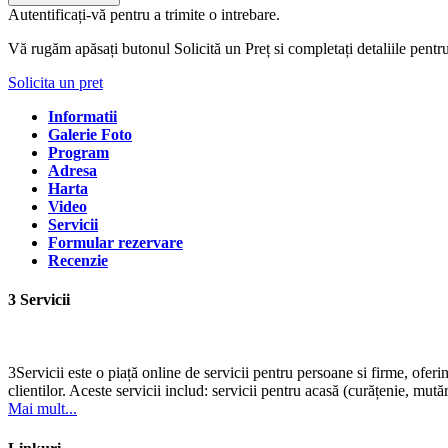
Autentificați-vă pentru a trimite o intrebare.
Vă rugăm apăsați butonul Solicită un Preț si completați detaliile pentr
Solicita un pret
Informatii
Galerie Foto
Program
Adresa
Harta
Video
Servicii
Formular rezervare
Recenzie
3 Servicii
3Servicii este o piață online de servicii pentru persoane si firme, oferi
clientilor. Aceste servicii includ: servicii pentru acasă (curățenie, mutări
Mai mult...