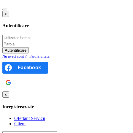
x
Autentificare
Nu aveti cont ?
|
Parola uitata
Facebook
Google
x
Inregistreaza-te
Ofertant Servicii
Client