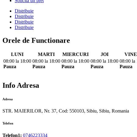
Solicita un pret
Distribuie
Distribuie
Distribuie
Distribuie
Orele de Functionare
LUNI
MARTI
MIERCURI
JOI
VINE
08:00
la
18:00
08:00
la
18:00
08:00
la
18:00
08:00
la
18:00
08:00
la
Pauza
Pauza
Pauza
Pauza
Pauza
Info Adresa
Adresa
STR. MAIERILOR, Nr. 37, Cod: 550103, Sibiu, Sibiu, Romania
Telefon
Telefon1:
0746223334