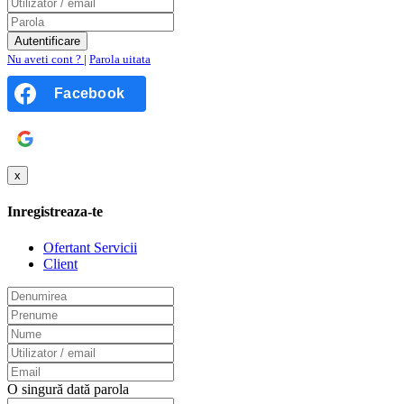
Nu aveti cont ?
|
Parola uitata
Facebook
Google
x
Inregistreaza-te
Ofertant Servicii
Client
O singură dată parola