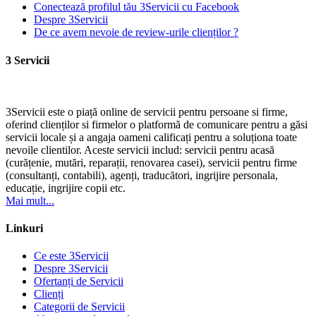
Conectează profilul tău 3Servicii cu Facebook
Despre 3Servicii
De ce avem nevoie de review-urile clienților ?
3 Servicii
3Servicii este o piață online de servicii pentru persoane si firme,
oferind clienților si firmelor o platformă de comunicare pentru a găsi
servicii locale și a angaja oameni calificați pentru a soluționa toate
nevoile clientilor. Aceste servicii includ: servicii pentru acasă
(curățenie, mutări, reparații, renovarea casei), servicii pentru firme
(consultanți, contabili), agenți, traducători, ingrijire personala,
educație, ingrijire copii etc.
Mai mult...
Linkuri
Ce este 3Servicii
Despre 3Servicii
Ofertanți de Servicii
Clienți
Categorii de Servicii