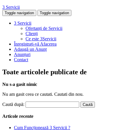
3 Servicii
Toggle navigation
Toggle navigation
3 Servicii
Ofertanți de Servicii
Clienți
Ce este 3Servicii
Înregistrați-vă Afacerea
Adaugă un Anunț
Anunțuri
Contact
Toate articolele publicate de
Nu s-a gasit nimic
Nu am gasit ceea ce cautati. Cautati din nou.
Caută după:
Articole recente
Cum Funcționează 3 Servicii ?