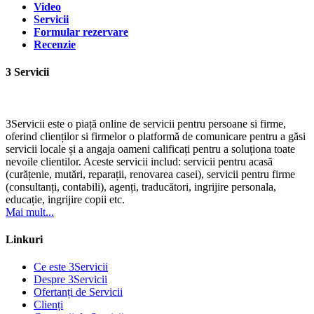
Video
Servicii
Formular rezervare
Recenzie
3 Servicii
3Servicii este o piață online de servicii pentru persoane si firme,
oferind clienților si firmelor o platformă de comunicare pentru a găsi
servicii locale și a angaja oameni calificați pentru a soluționa toate
nevoile clientilor. Aceste servicii includ: servicii pentru acasă
(curățenie, mutări, reparații, renovarea casei), servicii pentru firme
(consultanți, contabili), agenți, traducători, ingrijire personala,
educație, ingrijire copii etc.
Mai mult...
Linkuri
Ce este 3Servicii
Despre 3Servicii
Ofertanți de Servicii
Clienți