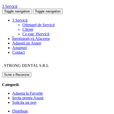
3 Servicii
Toggle navigation
Toggle navigation
3 Servicii
Ofertanți de Servicii
Clienți
Ce este 3Servicii
Înregistrați-vă Afacerea
Adaugă un Anunț
Anunțuri
Contact
. STRONG DENTAL S.R.L
Scrie o Recenzie
Categorii:
Adauga la Favorite
Invita pentru Anunt
Solicita un pret
Distribuie