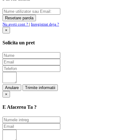
Nu aveti cont ?
|
Inregistrat deja ?
×
Solicita un pret
Anulare
×
E Afacerea Ta ?