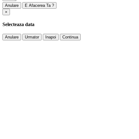
Anulare
×
Selecteaza data
Anulare