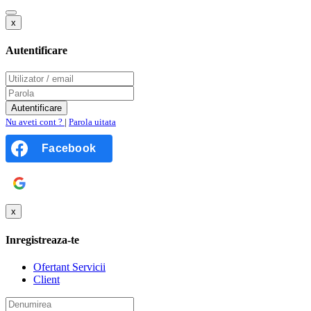
x
Autentificare
Nu aveti cont ?
|
Parola uitata
Facebook
Google
x
Inregistreaza-te
Ofertant Servicii
Client