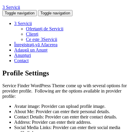
3 Servicii
Toggle navigation
Toggle navigation
3 Servicii
Ofertanți de Servicii
Clienți
Ce este 3Servicii
Înregistrați-vă Afacerea
Adaugă un Anunț
Anunțuri
Contact
Profile Settings
Service Finder WordPress Theme come up with several options for
provider profile. Following are the options available in provider
profile:
Avatar image: Provider can upload profile image.
About Me: Provider can enter their personal details.
Contact Details: Provider can enter their contact details.
Address: Provider can enter their address.
Social Media Links: Provider can enter their social media