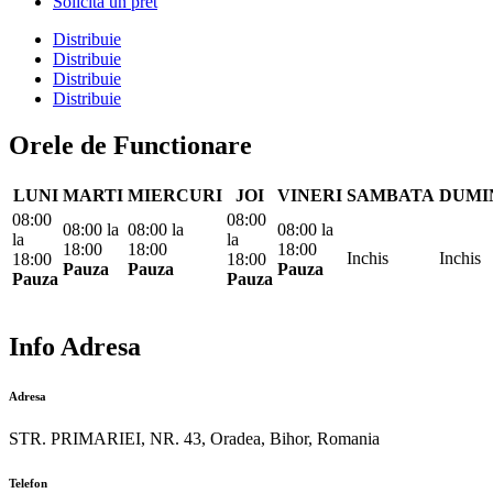
Solicita un pret
Distribuie
Distribuie
Distribuie
Distribuie
Orele de Functionare
LUNI
MARTI
MIERCURI
JOI
VINERI
SAMBATA
DUMI
08:00
08:00
08:00
la
08:00
la
08:00
la
la
la
18:00
18:00
18:00
Inchis
Inchis
18:00
18:00
Pauza
Pauza
Pauza
Pauza
Pauza
Info Adresa
Adresa
STR. PRIMARIEI, NR. 43, Oradea, Bihor, Romania
Telefon