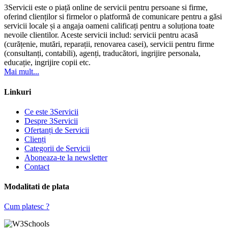
3Servicii este o piață online de servicii pentru persoane si firme,
oferind clienților si firmelor o platformă de comunicare pentru a găsi
servicii locale și a angaja oameni calificați pentru a soluționa toate
nevoile clientilor. Aceste servicii includ: servicii pentru acasă
(curățenie, mutări, reparații, renovarea casei), servicii pentru firme
(consultanți, contabili), agenți, traducători, ingrijire personala,
educație, ingrijire copii etc.
Mai mult...
Linkuri
Ce este 3Servicii
Despre 3Servicii
Ofertanți de Servicii
Clienți
Categorii de Servicii
Aboneaza-te la newsletter
Contact
Modalitati de plata
Cum platesc ?