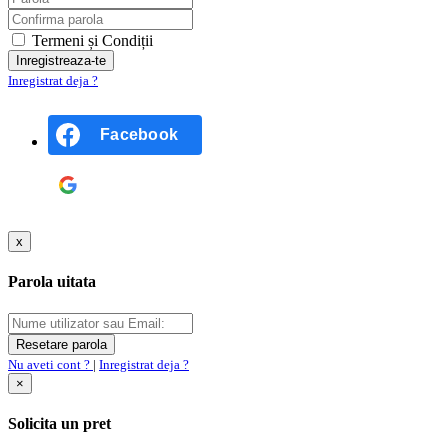
Termeni și Condiții
Inregistrat deja ?
Facebook
Google
x
Parola uitata
Nu aveti cont ?
|
Inregistrat deja ?
×
Solicita un pret