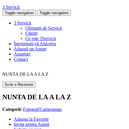
3 Servicii
Toggle navigation
Toggle navigation
3 Servicii
Ofertanți de Servicii
Clienți
Ce este 3Servicii
Înregistrați-vă Afacerea
Adaugă un Anunț
Anunțuri
Contact
NUNTA DE LA A LA Z
Scrie o Recenzie
NUNTA DE LA A LA Z
Categorii:
Fotograf/Cameraman
Adauga la Favorite
Invita pentru Anunt