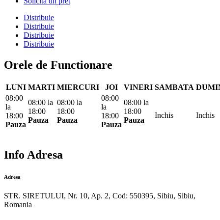
Solicita un pret
Distribuie
Distribuie
Distribuie
Distribuie
Orele de Functionare
LUNI
MARTI
MIERCURI
JOI
VINERI
SAMBATA
DUMI
08:00
08:00
08:00
la
08:00
la
08:00
la
la
la
18:00
18:00
18:00
Inchis
Inchis
18:00
18:00
Pauza
Pauza
Pauza
Pauza
Pauza
Info Adresa
Adresa
STR. SIRETULUI, Nr. 10, Ap. 2, Cod: 550395, Sibiu, Sibiu,
Romania