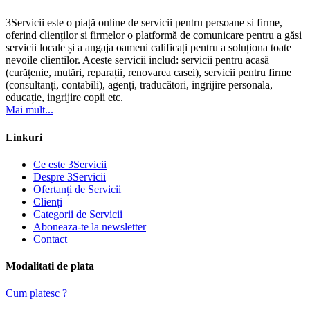
3Servicii este o piață online de servicii pentru persoane si firme,
oferind clienților si firmelor o platformă de comunicare pentru a găsi
servicii locale și a angaja oameni calificați pentru a soluționa toate
nevoile clientilor. Aceste servicii includ: servicii pentru acasă
(curățenie, mutări, reparații, renovarea casei), servicii pentru firme
(consultanți, contabili), agenți, traducători, ingrijire personala,
educație, ingrijire copii etc.
Mai mult...
Linkuri
Ce este 3Servicii
Despre 3Servicii
Ofertanți de Servicii
Clienți
Categorii de Servicii
Aboneaza-te la newsletter
Contact
Modalitati de plata
Cum platesc ?