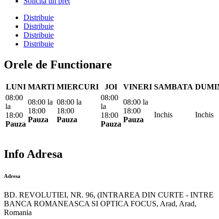
Solicita un pret
Distribuie
Distribuie
Distribuie
Distribuie
Orele de Functionare
LUNI
MARTI
MIERCURI
JOI
VINERI
SAMBATA
DUMI
08:00
08:00
08:00
la
08:00
la
08:00
la
la
la
18:00
18:00
18:00
Inchis
Inchis
18:00
18:00
Pauza
Pauza
Pauza
Pauza
Pauza
Info Adresa
Adresa
BD. REVOLUTIEI, NR. 96, (INTRAREA DIN CURTE - INTRE
BANCA ROMANEASCA SI OPTICA FOCUS, Arad, Arad,
Romania