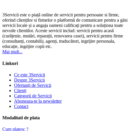
3Servicii este o piață online de servicii pentru persoane si firme,
oferind clienților si firmelor o platformă de comunicare pentru a găsi
servicii locale și a angaja oameni calificați pentru a soluționa toate
nevoile clientilor. Aceste servicii includ: servicii pentru acasă
(curățenie, mutări, reparații, renovarea casei), servicii pentru firme
(consultanți, contabili), agenți, traducători, ingrijire personala,
educație, ingrijire copii etc.
Mai mult...
Linkuri
Ce este 3Servicii
Despre 3Servicii
Ofertanți de Servicii
Clienți
Categorii de Servicii
Aboneaza-te la newsletter
Contact
Modalitati de plata
Cum platesc ?