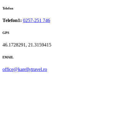
Telefon
Telefon1:
0257-251 746
GPS
46.1728291, 21.3159415
EMAIL
office@karellytravel.ro