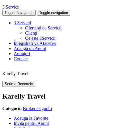
3 Servicii
Toggle navigation
Toggle navigation
3 Servicii
Ofertanți de Servicii
Clienți
Ce este 3Servicii
Înregistrați-vă Afacerea
Adaugă un Anunț
Anunțuri
Contact
Karelly Travel
Scrie o Recenzie
Karelly Travel
Categorii:
Broker asigurări
Adauga la Favorite
Invita pentru Anunt