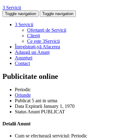
3 Servicii
Toggle navigation
Toggle navigation
3 Servicii
Ofertanți de Servicii
Clienți
Ce este 3Servicii
Înregistrați-vă Afacerea
Adaugă un Anunț
Anunțuri
Contact
Publicitate online
Periodic
Oriunde
Publicat
5 ani in urma
Data Expirarii
January 1, 1970
Status Anunt
PUBLICAT
Detalii Anunt
Cum se efectuează serviciul:
Periodic