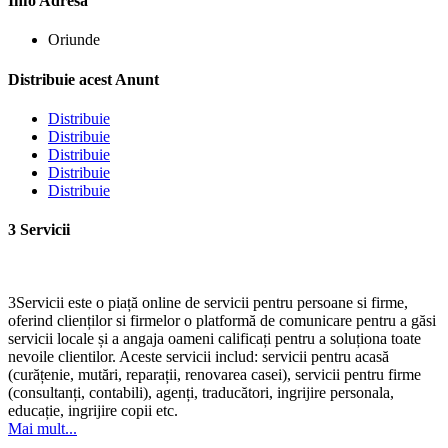
Info Adresa
Oriunde
Distribuie acest Anunt
Distribuie
Distribuie
Distribuie
Distribuie
Distribuie
3 Servicii
3Servicii este o piață online de servicii pentru persoane si firme,
oferind clienților si firmelor o platformă de comunicare pentru a găsi
servicii locale și a angaja oameni calificați pentru a soluționa toate
nevoile clientilor. Aceste servicii includ: servicii pentru acasă
(curățenie, mutări, reparații, renovarea casei), servicii pentru firme
(consultanți, contabili), agenți, traducători, ingrijire personala,
educație, ingrijire copii etc.
Mai mult...