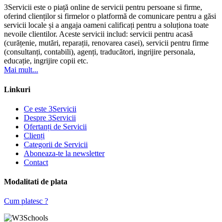
3Servicii este o piață online de servicii pentru persoane si firme,
oferind clienților si firmelor o platformă de comunicare pentru a găsi
servicii locale și a angaja oameni calificați pentru a soluționa toate
nevoile clientilor. Aceste servicii includ: servicii pentru acasă
(curățenie, mutări, reparații, renovarea casei), servicii pentru firme
(consultanți, contabili), agenți, traducători, ingrijire personala,
educație, ingrijire copii etc.
Mai mult...
Linkuri
Ce este 3Servicii
Despre 3Servicii
Ofertanți de Servicii
Clienți
Categorii de Servicii
Aboneaza-te la newsletter
Contact
Modalitati de plata
Cum platesc ?