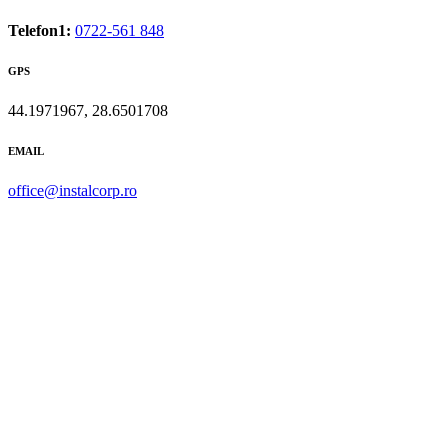
Telefon1:
0722-561 848
GPS
44.1971967, 28.6501708
EMAIL
office@instalcorp.ro