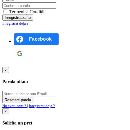
Termeni și Condiții
Inregistrat deja ?
Facebook
Google
x
Parola uitata
Nu aveti cont ?
|
Inregistrat deja ?
×
Solicita un pret