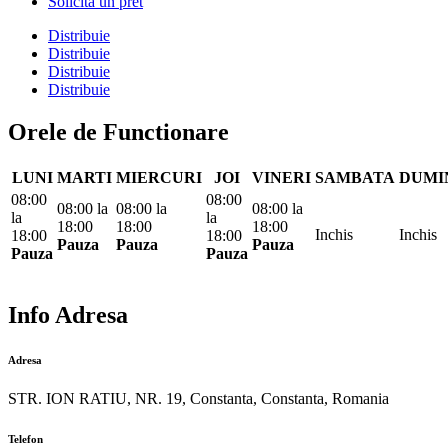
Solicita un pret
Distribuie
Distribuie
Distribuie
Distribuie
Orele de Functionare
LUNI
MARTI
MIERCURI
JOI
VINERI
SAMBATA
DUMI
08:00
08:00
08:00
la
08:00
la
08:00
la
la
la
18:00
18:00
18:00
Inchis
Inchis
18:00
18:00
Pauza
Pauza
Pauza
Pauza
Pauza
Info Adresa
Adresa
STR. ION RATIU, NR. 19, Constanta, Constanta, Romania
Telefon