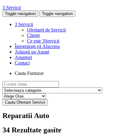
3 Servicii
Toggle navigation
Toggle navigation
3 Servicii
Ofertanți de Servicii
Clienți
Ce este 3Servicii
Înregistrați-vă Afacerea
Adaugă un Anunț
Anunțuri
Contact
Cauta Furnizor
Reparatii Auto
34
Rezultate gasite