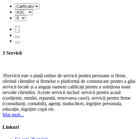
3 Servicii
3Servicii este o piață online de servicii pentru persoane si firme,
oferind clienților si firmelor o platformă de comunicare pentru a găsi
servicii locale și a angaja oameni calificați pentru a soluționa toate
nevoile clientilor. Aceste servicii includ: servicii pentru acasă
(curățenie, mutări, reparații, renovarea casei), servicii pentru firme
(consultanți, contabili), agenți, traducători, ingrijire personala,
educație, ingrijire copii etc.
Mai mult...
Linkuri