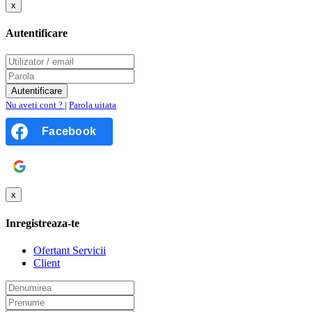
x
Autentificare
Nu aveti cont ?
|
Parola uitata
Facebook
Google
x
Inregistreaza-te
Ofertant Servicii
Client