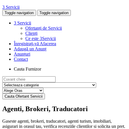
3 Servicii
Toggle navigation
Toggle navigation
3 Servicii
Ofertanți de Servicii
Clienți
Ce este 3Servicii
Înregistrați-vă Afacerea
Adaugă un Anunț
Anunțuri
Contact
Cauta Furnizor
Agenti, Brokeri, Traducatori
G
aseste agenti, brokeri, traducatori, agenti turism, imobiliari,
asigurari in
orasul tau, verifica recenziile clientilor si solicita un pret
.