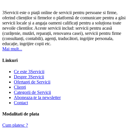
3Servicii este o piață online de servicii pentru persoane si firme,
oferind clienților si firmelor o platformă de comunicare pentru a găsi
servicii locale și a angaja oameni calificați pentru a soluționa toate
nevoile clientilor. Aceste servicii includ: servicii pentru acasă
(curățenie, mutări, reparații, renovarea casei), servicii pentru firme
(consultanți, contabili), agenți, traducători, ingrijire personala,
educație, ingrijire copii etc.
Mai mult...
Linkuri
Ce este 3Servicii
Despre 3Servicii
Ofertanți de Servicii
Clienți
Categorii de Servicii
Aboneaza-te la newsletter
Contact
Modalitati de plata
Cum platesc ?