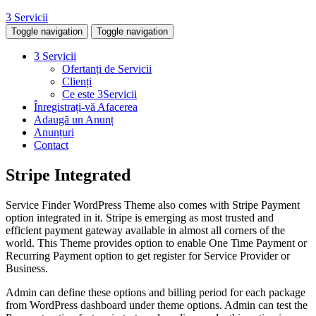
3 Servicii
Toggle navigation
Toggle navigation
3 Servicii
Ofertanți de Servicii
Clienți
Ce este 3Servicii
Înregistrați-vă Afacerea
Adaugă un Anunț
Anunțuri
Contact
Stripe Integrated
Service Finder WordPress Theme also comes with Stripe Payment
option integrated in it. Stripe is emerging as most trusted and
efficient payment gateway available in almost all corners of the
world. This Theme provides option to enable One Time Payment or
Recurring Payment option to get register for Service Provider or
Business.
Admin can define these options and billing period for each package
from WordPress dashboard under theme options. Admin can test the