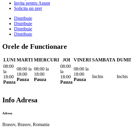
Invita pentru Anunt
Solicita un pret
Distribuie
Distribuie
Distribuie
Distribuie
Orele de Functionare
LUNI
MARTI
MIERCURI
JOI
VINERI
SAMBATA
DUMI
08:00
08:00
08:00
la
08:00
la
08:00
la
la
la
18:00
18:00
18:00
Inchis
Inchis
18:00
18:00
Pauza
Pauza
Pauza
Pauza
Pauza
Info Adresa
Adresa
Brasov, Brasov, Romania