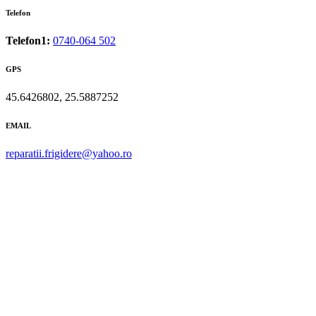
Telefon
Telefon1:
0740-064 502
GPS
45.6426802, 25.5887252
EMAIL
reparatii.frigidere@yahoo.ro