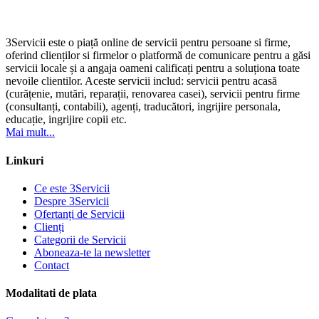
3Servicii este o piață online de servicii pentru persoane si firme,
oferind clienților si firmelor o platformă de comunicare pentru a găsi
servicii locale și a angaja oameni calificați pentru a soluționa toate
nevoile clientilor. Aceste servicii includ: servicii pentru acasă
(curățenie, mutări, reparații, renovarea casei), servicii pentru firme
(consultanți, contabili), agenți, traducători, ingrijire personala,
educație, ingrijire copii etc.
Mai mult...
Linkuri
Ce este 3Servicii
Despre 3Servicii
Ofertanți de Servicii
Clienți
Categorii de Servicii
Aboneaza-te la newsletter
Contact
Modalitati de plata