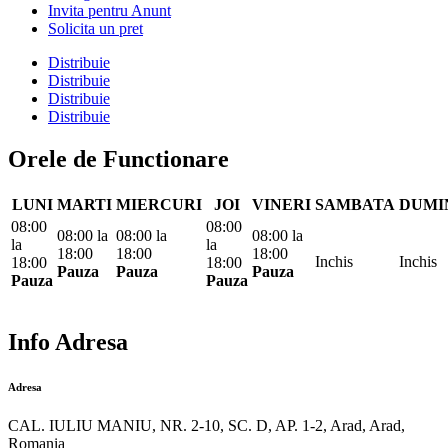
Invita pentru Anunt
Solicita un pret
Distribuie
Distribuie
Distribuie
Distribuie
Orele de Functionare
LUNI
MARTI
MIERCURI
JOI
VINERI
SAMBATA
DUMI
08:00
08:00
08:00
la
08:00
la
08:00
la
la
la
18:00
18:00
18:00
Inchis
Inchis
18:00
18:00
Pauza
Pauza
Pauza
Pauza
Pauza
Info Adresa
Adresa
CAL. IULIU MANIU, NR. 2-10, SC. D, AP. 1-2, Arad, Arad,
Romania