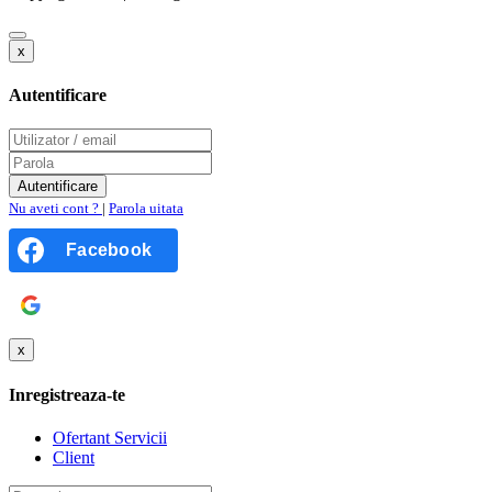
x
Autentificare
Nu aveti cont ?
|
Parola uitata
Facebook
Google
x
Inregistreaza-te
Ofertant Servicii
Client