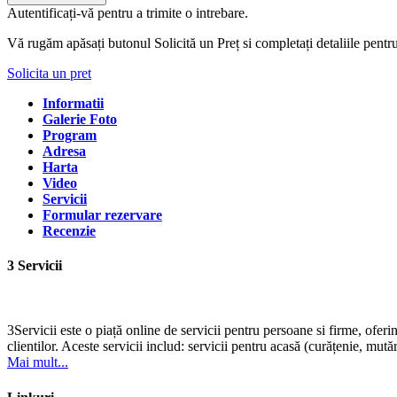
Autentificați-vă pentru a trimite o intrebare.
Vă rugăm apăsați butonul Solicită un Preț si completați detaliile pentr
Solicita un pret
Informatii
Galerie Foto
Program
Adresa
Harta
Video
Servicii
Formular rezervare
Recenzie
3 Servicii
3Servicii este o piață online de servicii pentru persoane si firme, oferi
clientilor. Aceste servicii includ: servicii pentru acasă (curățenie, mutări
Mai mult...