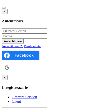
x
Autentificare
Nu aveti cont ?
|
Parola uitata
Facebook
Google
x
Inregistreaza-te
Ofertant Servicii
Client