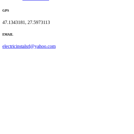
GPS
47.1343181, 27.5973113
EMAIL
electricinstalsrl@yahoo.com