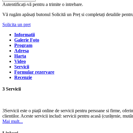
Autentificați-vă pentru a trimite o intrebare.
Vă rugăm apăsați butonul Solicită un Preț si completați detaliile pentr
Solicita un pret
Informatii
Galerie Foto
Program
Adresa
Harta
Video
Servicii
Formular rezervare
Recenzie
3 Servicii
3Servicii este o piață online de servicii pentru persoane si firme, oferi
clientilor. Aceste servicii includ: servicii pentru acasă (curățenie, mutări
Mai mult...