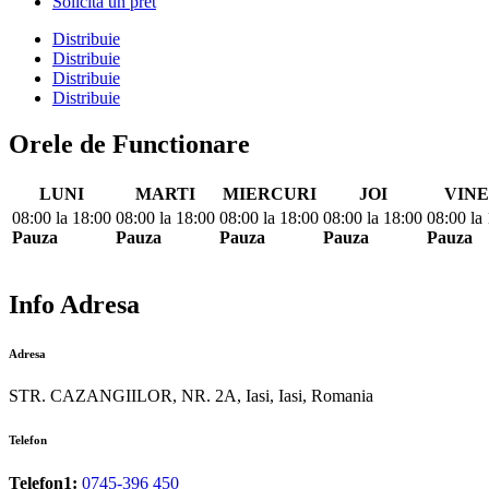
Solicita un pret
Distribuie
Distribuie
Distribuie
Distribuie
Orele de Functionare
LUNI
MARTI
MIERCURI
JOI
VINE
08:00
la
18:00
08:00
la
18:00
08:00
la
18:00
08:00
la
18:00
08:00
la
Pauza
Pauza
Pauza
Pauza
Pauza
Info Adresa
Adresa
STR. CAZANGIILOR, NR. 2A, Iasi, Iasi, Romania
Telefon
Telefon1:
0745-396 450