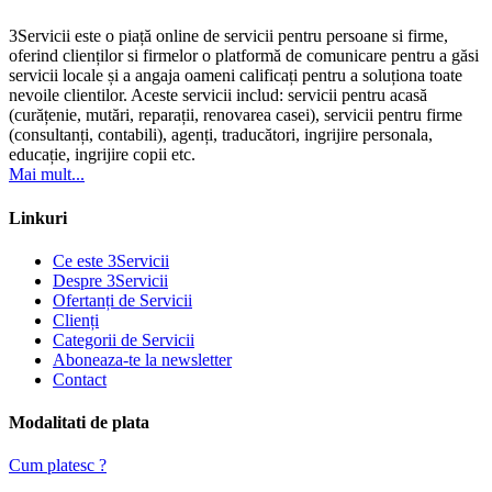
3Servicii este o piață online de servicii pentru persoane si firme,
oferind clienților si firmelor o platformă de comunicare pentru a găsi
servicii locale și a angaja oameni calificați pentru a soluționa toate
nevoile clientilor. Aceste servicii includ: servicii pentru acasă
(curățenie, mutări, reparații, renovarea casei), servicii pentru firme
(consultanți, contabili), agenți, traducători, ingrijire personala,
educație, ingrijire copii etc.
Mai mult...
Linkuri
Ce este 3Servicii
Despre 3Servicii
Ofertanți de Servicii
Clienți
Categorii de Servicii
Aboneaza-te la newsletter
Contact
Modalitati de plata
Cum platesc ?