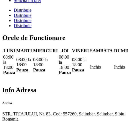
Solicita un pret
Distribuie
Distribuie
Distribuie
Distribuie
Orele de Functionare
LUNI
MARTI
MIERCURI
JOI
VINERI
SAMBATA
DUMI
08:00
08:00
08:00
la
08:00
la
08:00
la
la
la
18:00
18:00
18:00
Inchis
Inchis
18:00
18:00
Pauza
Pauza
Pauza
Pauza
Pauza
Info Adresa
Adresa
STR. TRIAJULUI, Nr. 83, Cod: 557260, Selimbar, Selimbar, Sibiu,
Romania