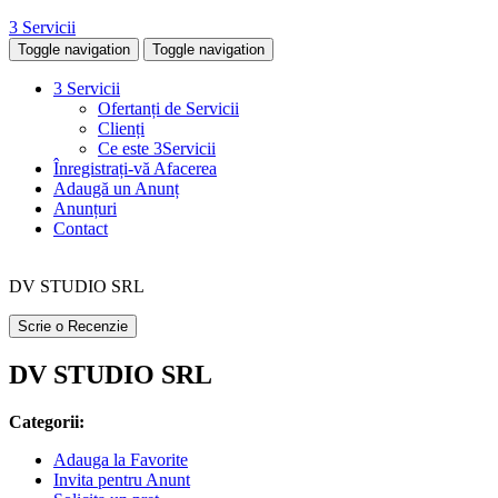
3 Servicii
Toggle navigation
Toggle navigation
3 Servicii
Ofertanți de Servicii
Clienți
Ce este 3Servicii
Înregistrați-vă Afacerea
Adaugă un Anunț
Anunțuri
Contact
DV STUDIO SRL
Scrie o Recenzie
DV STUDIO SRL
Categorii:
Adauga la Favorite
Invita pentru Anunt