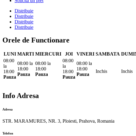
Solicita un pret
Distribuie
Distribuie
Distribuie
Distribuie
Orele de Functionare
LUNI
MARTI
MIERCURI
JOI
VINERI
SAMBATA
DUMI
08:00
08:00
08:00
la
08:00
la
08:00
la
la
la
18:00
18:00
18:00
Inchis
Inchis
18:00
18:00
Pauza
Pauza
Pauza
Pauza
Pauza
Info Adresa
Adresa
STR. MARAMURES, NR. 3, Ploiesti, Prahova, Romania
Telefon