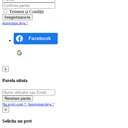
Termeni și Condiții
Inregistrat deja ?
Facebook
Google
x
Parola uitata
Nu aveti cont ?
|
Inregistrat deja ?
×
Solicita un pret