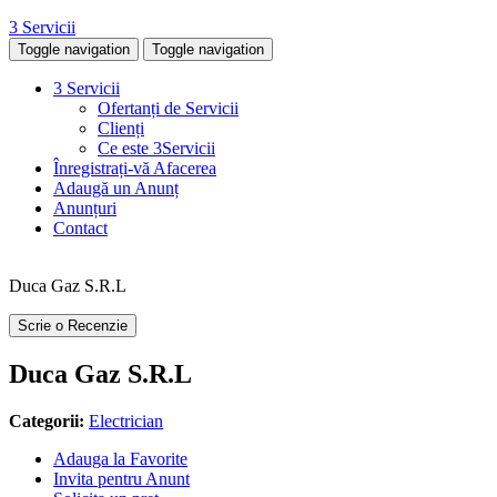
3 Servicii
Toggle navigation
Toggle navigation
3 Servicii
Ofertanți de Servicii
Clienți
Ce este 3Servicii
Înregistrați-vă Afacerea
Adaugă un Anunț
Anunțuri
Contact
Duca Gaz S.R.L
Scrie o Recenzie
Duca Gaz S.R.L
Categorii:
Electrician
Adauga la Favorite
Invita pentru Anunt