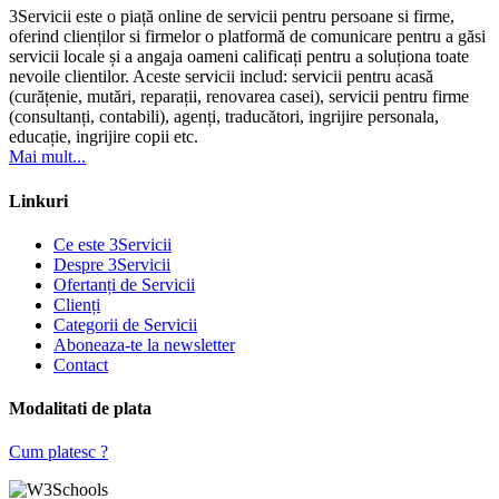
3Servicii este o piață online de servicii pentru persoane si firme,
oferind clienților si firmelor o platformă de comunicare pentru a găsi
servicii locale și a angaja oameni calificați pentru a soluționa toate
nevoile clientilor. Aceste servicii includ: servicii pentru acasă
(curățenie, mutări, reparații, renovarea casei), servicii pentru firme
(consultanți, contabili), agenți, traducători, ingrijire personala,
educație, ingrijire copii etc.
Mai mult...
Linkuri
Ce este 3Servicii
Despre 3Servicii
Ofertanți de Servicii
Clienți
Categorii de Servicii
Aboneaza-te la newsletter
Contact
Modalitati de plata
Cum platesc ?