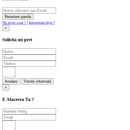
Nu aveti cont ?
|
Inregistrat deja ?
×
Solicita un pret
Anulare
×
E Afacerea Ta ?