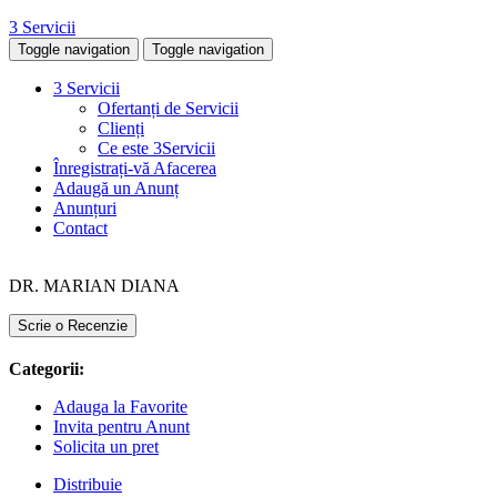
3 Servicii
Toggle navigation
Toggle navigation
3 Servicii
Ofertanți de Servicii
Clienți
Ce este 3Servicii
Înregistrați-vă Afacerea
Adaugă un Anunț
Anunțuri
Contact
DR. MARIAN DIANA
Scrie o Recenzie
Categorii:
Adauga la Favorite
Invita pentru Anunt
Solicita un pret
Distribuie