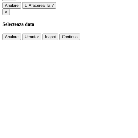
Anulare
×
Selecteaza data
Anulare