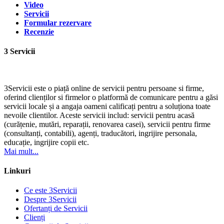
Video
Servicii
Formular rezervare
Recenzie
3 Servicii
3Servicii este o piață online de servicii pentru persoane si firme,
oferind clienților si firmelor o platformă de comunicare pentru a găsi
servicii locale și a angaja oameni calificați pentru a soluționa toate
nevoile clientilor. Aceste servicii includ: servicii pentru acasă
(curățenie, mutări, reparații, renovarea casei), servicii pentru firme
(consultanți, contabili), agenți, traducători, ingrijire personala,
educație, ingrijire copii etc.
Mai mult...
Linkuri
Ce este 3Servicii
Despre 3Servicii
Ofertanți de Servicii
Clienți