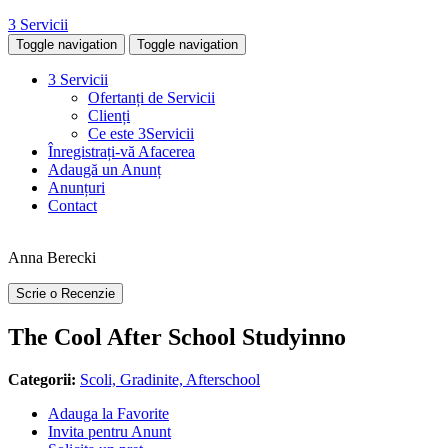
3 Servicii
Toggle navigation
Toggle navigation
3 Servicii
Ofertanți de Servicii
Clienți
Ce este 3Servicii
Înregistrați-vă Afacerea
Adaugă un Anunț
Anunțuri
Contact
Anna Berecki
Scrie o Recenzie
The Cool After School Studyinno
Categorii:
Scoli, Gradinite, Afterschool
Adauga la Favorite
Invita pentru Anunt