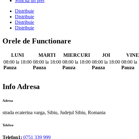
Solicita un pret
Distribuie
Distribuie
Distribuie
Distribuie
Orele de Functionare
LUNI
MARTI
MIERCURI
JOI
VINE
08:00
la
18:00
08:00
la
18:00
08:00
la
18:00
08:00
la
18:00
08:00
la
Pauza
Pauza
Pauza
Pauza
Pauza
Info Adresa
Adresa
strada ecaterina varga, Sibiu, Județul Sibiu, Romania
Telefon
Telefon1:
0751 339 999