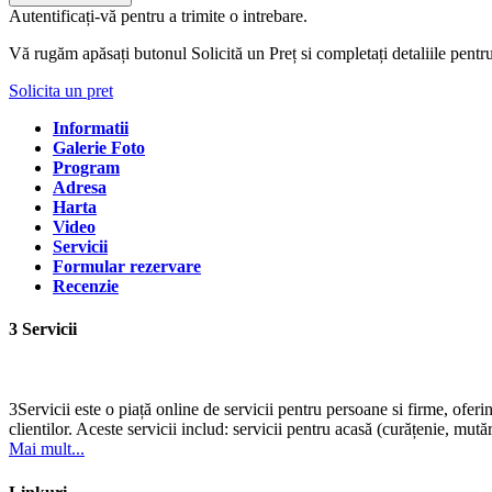
Autentificați-vă pentru a trimite o intrebare.
Vă rugăm apăsați butonul Solicită un Preț si completați detaliile pentr
Solicita un pret
Informatii
Galerie Foto
Program
Adresa
Harta
Video
Servicii
Formular rezervare
Recenzie
3 Servicii
3Servicii este o piață online de servicii pentru persoane si firme, oferi
clientilor. Aceste servicii includ: servicii pentru acasă (curățenie, mutări
Mai mult...