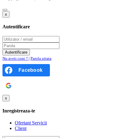
x
Autentificare
Nu aveti cont ?
|
Parola uitata
Facebook
Google
x
Inregistreaza-te
Ofertant Servicii
Client