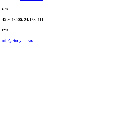
GPS
45.8013606, 24.1784111
EMAIL
info@studyinno.ro