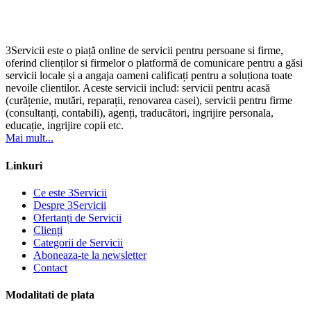
3Servicii este o piață online de servicii pentru persoane si firme,
oferind clienților si firmelor o platformă de comunicare pentru a găsi
servicii locale și a angaja oameni calificați pentru a soluționa toate
nevoile clientilor. Aceste servicii includ: servicii pentru acasă
(curățenie, mutări, reparații, renovarea casei), servicii pentru firme
(consultanți, contabili), agenți, traducători, ingrijire personala,
educație, ingrijire copii etc.
Mai mult...
Linkuri
Ce este 3Servicii
Despre 3Servicii
Ofertanți de Servicii
Clienți
Categorii de Servicii
Aboneaza-te la newsletter
Contact
Modalitati de plata