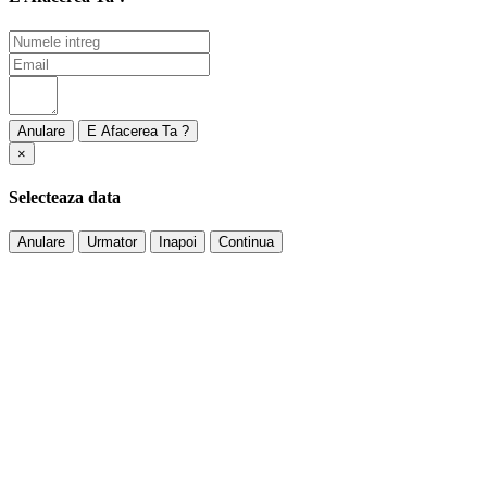
Anulare
×
Selecteaza data
Anulare