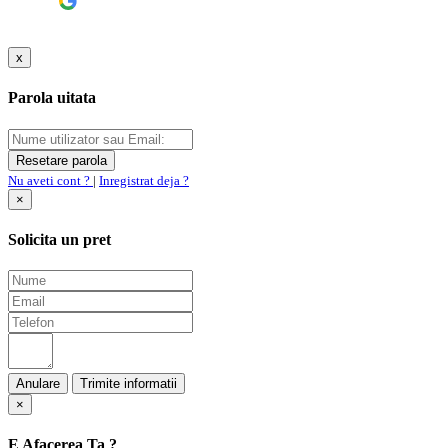
Google
x
Parola uitata
Nu aveti cont ?
|
Inregistrat deja ?
×
Solicita un pret
Anulare
×
E Afacerea Ta ?