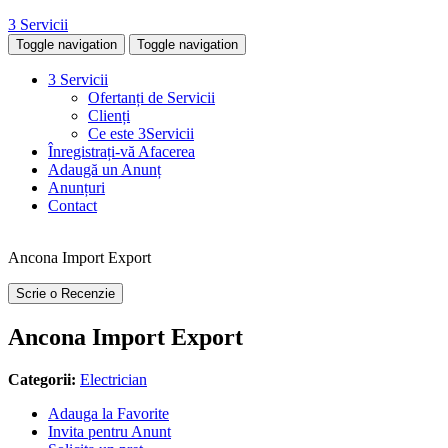
3 Servicii
Toggle navigation
Toggle navigation
3 Servicii
Ofertanți de Servicii
Clienți
Ce este 3Servicii
Înregistrați-vă Afacerea
Adaugă un Anunț
Anunțuri
Contact
Ancona Import Export
Scrie o Recenzie
Ancona Import Export
Categorii:
Electrician
Adauga la Favorite
Invita pentru Anunt