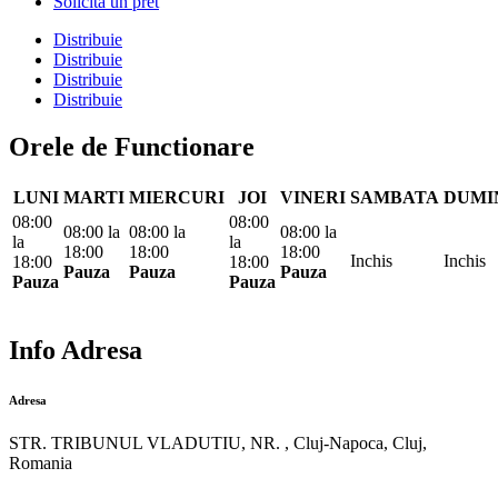
Solicita un pret
Distribuie
Distribuie
Distribuie
Distribuie
Orele de Functionare
LUNI
MARTI
MIERCURI
JOI
VINERI
SAMBATA
DUMI
08:00
08:00
08:00
la
08:00
la
08:00
la
la
la
18:00
18:00
18:00
Inchis
Inchis
18:00
18:00
Pauza
Pauza
Pauza
Pauza
Pauza
Info Adresa
Adresa
STR. TRIBUNUL VLADUTIU, NR. , Cluj-Napoca, Cluj,
Romania