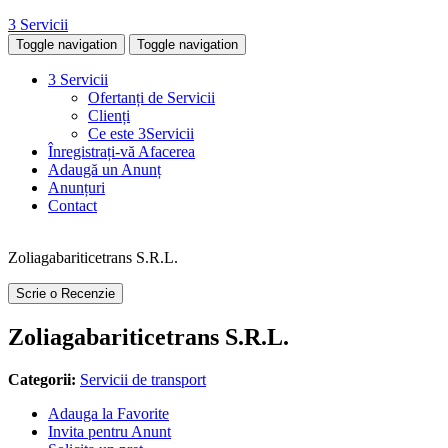
3 Servicii
Toggle navigation
Toggle navigation
3 Servicii
Ofertanți de Servicii
Clienți
Ce este 3Servicii
Înregistrați-vă Afacerea
Adaugă un Anunț
Anunțuri
Contact
Zoliagabariticetrans S.R.L.
Scrie o Recenzie
Zoliagabariticetrans S.R.L.
Categorii:
Servicii de transport
Adauga la Favorite
Invita pentru Anunt