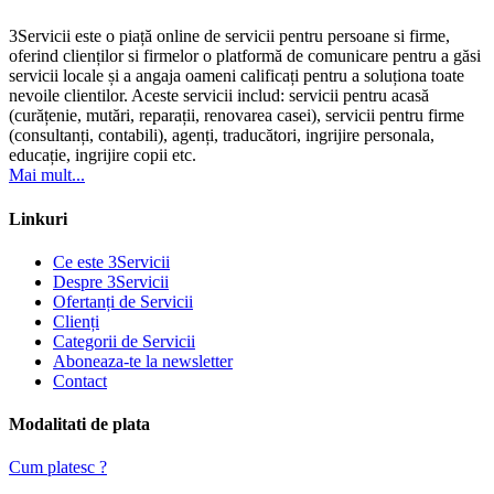
3Servicii este o piață online de servicii pentru persoane si firme,
oferind clienților si firmelor o platformă de comunicare pentru a găsi
servicii locale și a angaja oameni calificați pentru a soluționa toate
nevoile clientilor. Aceste servicii includ: servicii pentru acasă
(curățenie, mutări, reparații, renovarea casei), servicii pentru firme
(consultanți, contabili), agenți, traducători, ingrijire personala,
educație, ingrijire copii etc.
Mai mult...
Linkuri
Ce este 3Servicii
Despre 3Servicii
Ofertanți de Servicii
Clienți
Categorii de Servicii
Aboneaza-te la newsletter
Contact
Modalitati de plata
Cum platesc ?