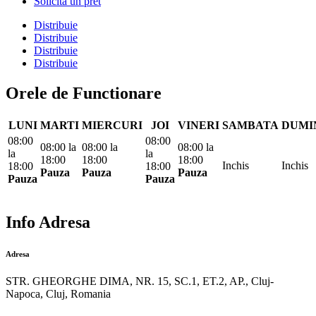
Solicita un pret
Distribuie
Distribuie
Distribuie
Distribuie
Orele de Functionare
LUNI
MARTI
MIERCURI
JOI
VINERI
SAMBATA
DUMI
08:00
08:00
08:00
la
08:00
la
08:00
la
la
la
18:00
18:00
18:00
Inchis
Inchis
18:00
18:00
Pauza
Pauza
Pauza
Pauza
Pauza
Info Adresa
Adresa
STR. GHEORGHE DIMA, NR. 15, SC.1, ET.2, AP., Cluj-
Napoca, Cluj, Romania