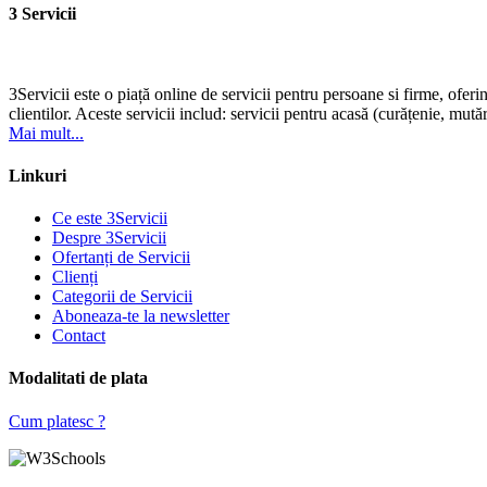
3 Servicii
3Servicii este o piață online de servicii pentru persoane si firme, oferi
clientilor. Aceste servicii includ: servicii pentru acasă (curățenie, mutări
Mai mult...
Linkuri
Ce este 3Servicii
Despre 3Servicii
Ofertanți de Servicii
Clienți
Categorii de Servicii
Aboneaza-te la newsletter
Contact
Modalitati de plata
Cum platesc ?