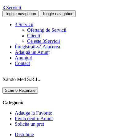
3 Servicii
Toggle navigation
Toggle navigation
3 Servicii
Ofertanți de Servicii
Clienți
Ce este 3Servicii
Înregistrați-vă Afacerea
Adaugă un Anunț
Anunțuri
Contact
Xando Med S.R.L.
Scrie o Recenzie
Categorii:
Adauga la Favorite
Invita pentru Anunt
Solicita un pret
Distribuie