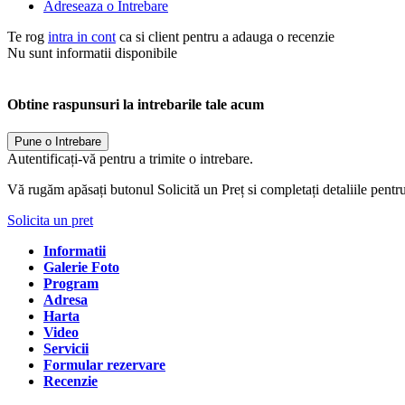
Adreseaza o Intrebare
Te rog
intra in cont
ca si client pentru a adauga o recenzie
Nu sunt informatii disponibile
Obtine raspunsuri la intrebarile tale acum
Pune o Intrebare
Autentificați-vă pentru a trimite o intrebare.
Vă rugăm apăsați butonul Solicită un Preț si completați detaliile pentr
Solicita un pret
Informatii
Galerie Foto
Program
Adresa
Harta
Video
Servicii
Formular rezervare
Recenzie