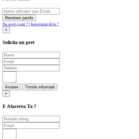
Nu aveti cont ?
|
Inregistrat deja ?
×
Solicita un pret
Anulare
×
E Afacerea Ta ?