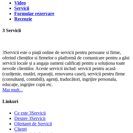
Video
Servicii
Formular rezervare
Recenzie
3 Servicii
3Servicii este o piață online de servicii pentru persoane si firme,
oferind clienților si firmelor o platformă de comunicare pentru a găsi
servicii locale și a angaja oameni calificați pentru a soluționa toate
nevoile clientilor. Aceste servicii includ: servicii pentru acasă
(curățenie, mutări, reparații, renovarea casei), servicii pentru firme
(consultanți, contabili), agenți, traducători, ingrijire personala,
educație, ingrijire copii etc.
Mai mult...
Linkuri
Ce este 3Servicii
Despre 3Servicii
Ofertanți de Servicii
Clienți