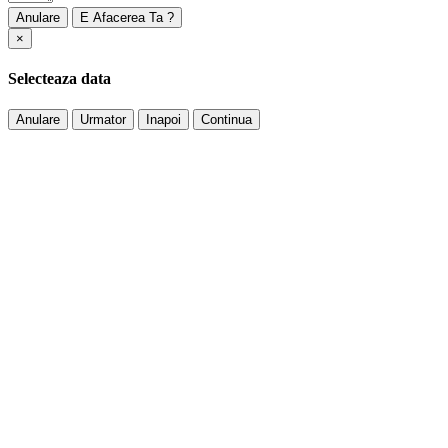
Anulare
×
Selecteaza data
Anulare