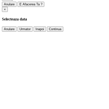
Anulare
×
Selecteaza data
Anulare