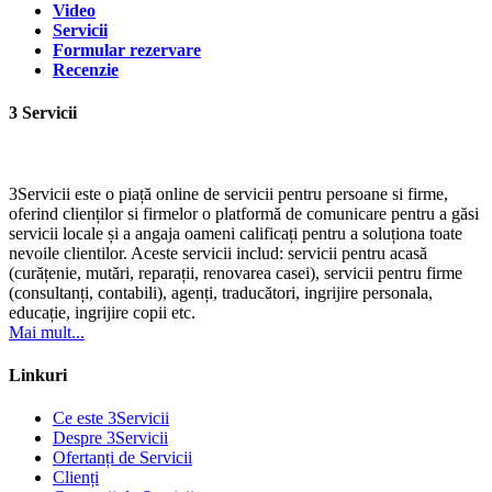
Video
Servicii
Formular rezervare
Recenzie
3 Servicii
3Servicii este o piață online de servicii pentru persoane si firme,
oferind clienților si firmelor o platformă de comunicare pentru a găsi
servicii locale și a angaja oameni calificați pentru a soluționa toate
nevoile clientilor. Aceste servicii includ: servicii pentru acasă
(curățenie, mutări, reparații, renovarea casei), servicii pentru firme
(consultanți, contabili), agenți, traducători, ingrijire personala,
educație, ingrijire copii etc.
Mai mult...
Linkuri
Ce este 3Servicii
Despre 3Servicii
Ofertanți de Servicii
Clienți