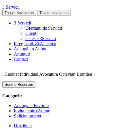
3 Servicii
Toggle navigation
Toggle navigation
3 Servicii
Ofertanți de Servicii
Clienți
Ce este 3Servicii
Înregistrați-vă Afacerea
Adaugă un Anunț
Anunțuri
Contact
. Cabinet Individual Avocatura Octavian Brandeu
Scrie o Recenzie
Categorii:
Adauga la Favorite
Invita pentru Anunt
Solicita un pret
Distribuie