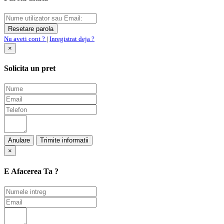
Nu aveti cont ?
|
Inregistrat deja ?
×
Solicita un pret
Anulare
×
E Afacerea Ta ?