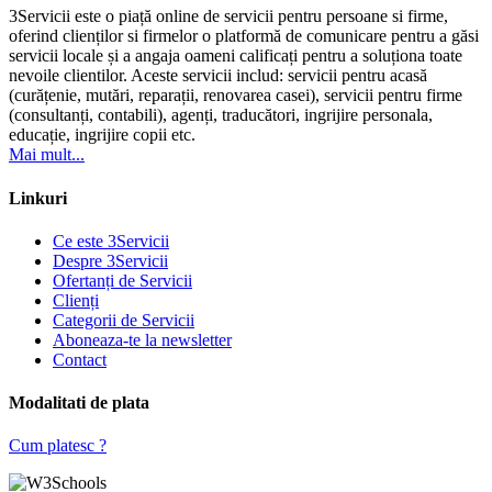
3Servicii este o piață online de servicii pentru persoane si firme,
oferind clienților si firmelor o platformă de comunicare pentru a găsi
servicii locale și a angaja oameni calificați pentru a soluționa toate
nevoile clientilor. Aceste servicii includ: servicii pentru acasă
(curățenie, mutări, reparații, renovarea casei), servicii pentru firme
(consultanți, contabili), agenți, traducători, ingrijire personala,
educație, ingrijire copii etc.
Mai mult...
Linkuri
Ce este 3Servicii
Despre 3Servicii
Ofertanți de Servicii
Clienți
Categorii de Servicii
Aboneaza-te la newsletter
Contact
Modalitati de plata
Cum platesc ?