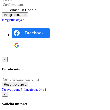
Termeni și Condiții
Inregistrat deja ?
Facebook
Google
x
Parola uitata
Nu aveti cont ?
|
Inregistrat deja ?
×
Solicita un pret