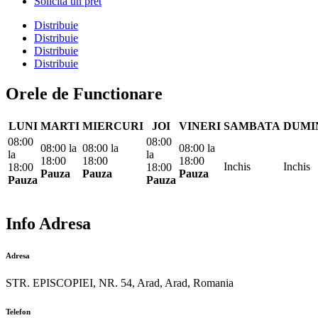
Solicita un pret
Distribuie
Distribuie
Distribuie
Distribuie
Orele de Functionare
LUNI
MARTI
MIERCURI
JOI
VINERI
SAMBATA
DUMI
08:00
08:00
08:00
la
08:00
la
08:00
la
la
la
18:00
18:00
18:00
Inchis
Inchis
18:00
18:00
Pauza
Pauza
Pauza
Pauza
Pauza
Info Adresa
Adresa
STR. EPISCOPIEI, NR. 54, Arad, Arad, Romania
Telefon