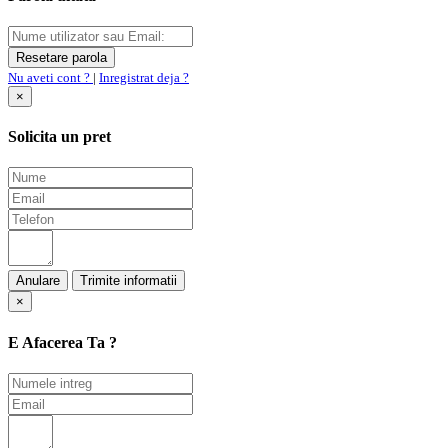
Nu aveti cont ?
|
Inregistrat deja ?
×
Solicita un pret
Anulare
×
E Afacerea Ta ?