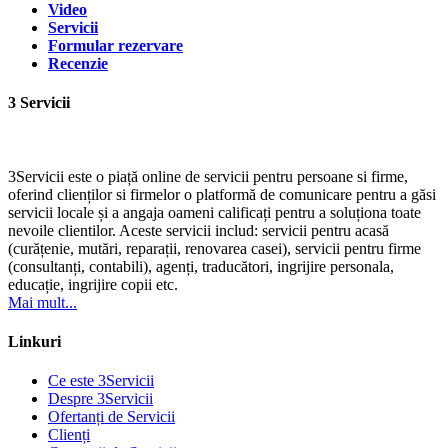
Video
Servicii
Formular rezervare
Recenzie
3 Servicii
3Servicii este o piață online de servicii pentru persoane si firme,
oferind clienților si firmelor o platformă de comunicare pentru a găsi
servicii locale și a angaja oameni calificați pentru a soluționa toate
nevoile clientilor. Aceste servicii includ: servicii pentru acasă
(curățenie, mutări, reparații, renovarea casei), servicii pentru firme
(consultanți, contabili), agenți, traducători, ingrijire personala,
educație, ingrijire copii etc.
Mai mult...
Linkuri
Ce este 3Servicii
Despre 3Servicii
Ofertanți de Servicii
Clienți