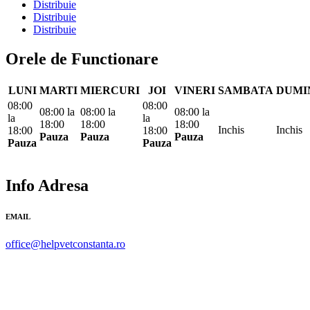
Distribuie
Distribuie
Distribuie
Orele de Functionare
LUNI
MARTI
MIERCURI
JOI
VINERI
SAMBATA
DUMI
08:00
08:00
08:00
la
08:00
la
08:00
la
la
la
18:00
18:00
18:00
Inchis
Inchis
18:00
18:00
Pauza
Pauza
Pauza
Pauza
Pauza
Info Adresa
EMAIL
office@helpvetconstanta.ro