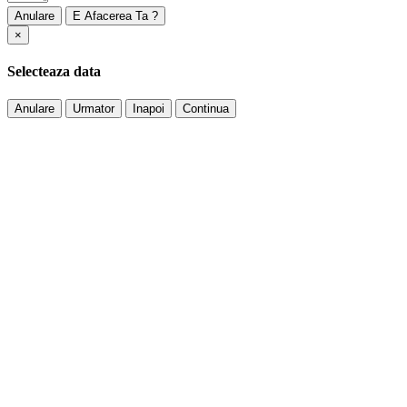
Anulare
×
Selecteaza data
Anulare