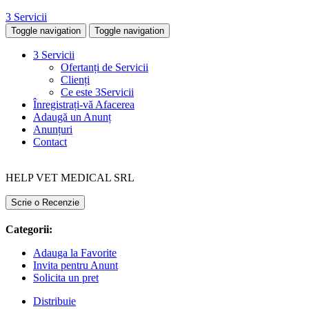
3 Servicii
Toggle navigation
Toggle navigation
3 Servicii
Ofertanți de Servicii
Clienți
Ce este 3Servicii
Înregistrați-vă Afacerea
Adaugă un Anunț
Anunțuri
Contact
HELP VET MEDICAL SRL
Scrie o Recenzie
Categorii:
Adauga la Favorite
Invita pentru Anunt
Solicita un pret
Distribuie