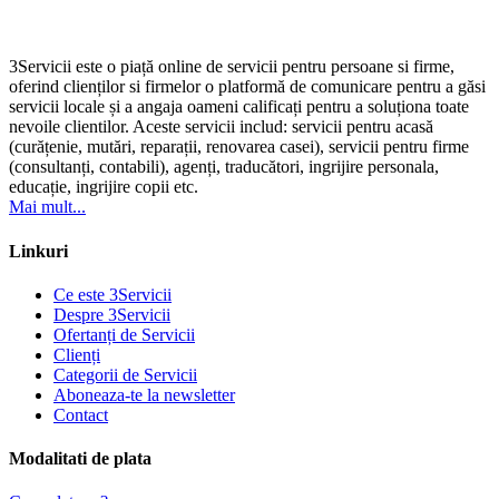
3Servicii este o piață online de servicii pentru persoane si firme,
oferind clienților si firmelor o platformă de comunicare pentru a găsi
servicii locale și a angaja oameni calificați pentru a soluționa toate
nevoile clientilor. Aceste servicii includ: servicii pentru acasă
(curățenie, mutări, reparații, renovarea casei), servicii pentru firme
(consultanți, contabili), agenți, traducători, ingrijire personala,
educație, ingrijire copii etc.
Mai mult...
Linkuri
Ce este 3Servicii
Despre 3Servicii
Ofertanți de Servicii
Clienți
Categorii de Servicii
Aboneaza-te la newsletter
Contact
Modalitati de plata