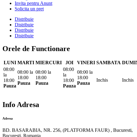
Invita pentru Anunt
Solicita un pret
Distribuie
Distribuie
Distribuie
Distribuie
Orele de Functionare
LUNI
MARTI
MIERCURI
JOI
VINERI
SAMBATA
DUMI
08:00
08:00
08:00
la
08:00
la
08:00
la
la
la
18:00
18:00
18:00
Inchis
Inchis
18:00
18:00
Pauza
Pauza
Pauza
Pauza
Pauza
Info Adresa
Adresa
BD. BASARABIA, NR. 256, (PLATFORMA FAUR) , Bucuresti,
Bucuresti, Romania