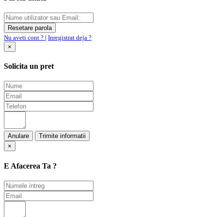
Nu aveti cont ?
|
Inregistrat deja ?
×
Solicita un pret
Anulare
×
E Afacerea Ta ?