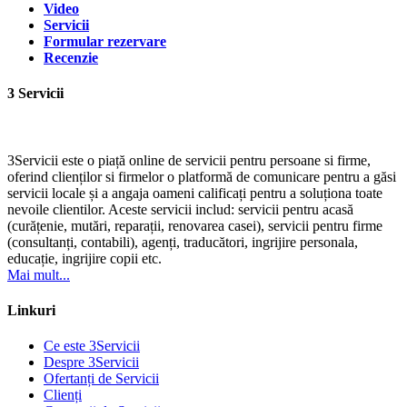
Video
Servicii
Formular rezervare
Recenzie
3 Servicii
3Servicii este o piață online de servicii pentru persoane si firme,
oferind clienților si firmelor o platformă de comunicare pentru a găsi
servicii locale și a angaja oameni calificați pentru a soluționa toate
nevoile clientilor. Aceste servicii includ: servicii pentru acasă
(curățenie, mutări, reparații, renovarea casei), servicii pentru firme
(consultanți, contabili), agenți, traducători, ingrijire personala,
educație, ingrijire copii etc.
Mai mult...
Linkuri
Ce este 3Servicii
Despre 3Servicii
Ofertanți de Servicii
Clienți