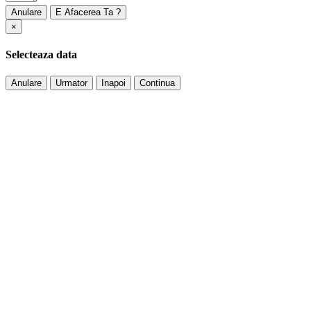
Anulare
×
Selecteaza data
Anulare