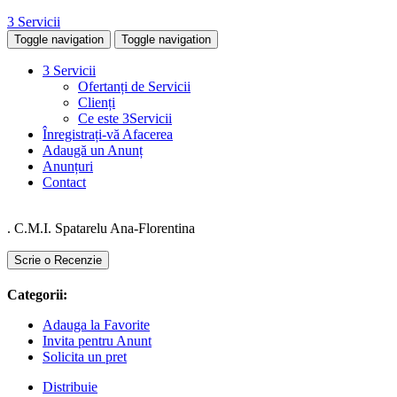
3 Servicii
Toggle navigation
Toggle navigation
3 Servicii
Ofertanți de Servicii
Clienți
Ce este 3Servicii
Înregistrați-vă Afacerea
Adaugă un Anunț
Anunțuri
Contact
. C.M.I. Spatarelu Ana-Florentina
Scrie o Recenzie
Categorii:
Adauga la Favorite
Invita pentru Anunt
Solicita un pret
Distribuie