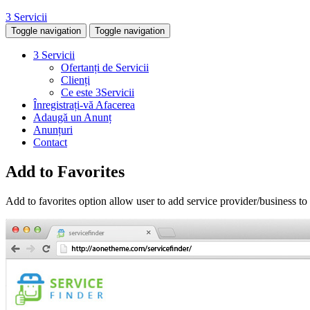
3 Servicii
Toggle navigation
Toggle navigation
3 Servicii
Ofertanți de Servicii
Clienți
Ce este 3Servicii
Înregistrați-vă Afacerea
Adaugă un Anunț
Anunțuri
Contact
Add to Favorites
Add to favorites option allow user to add service provider/business to t