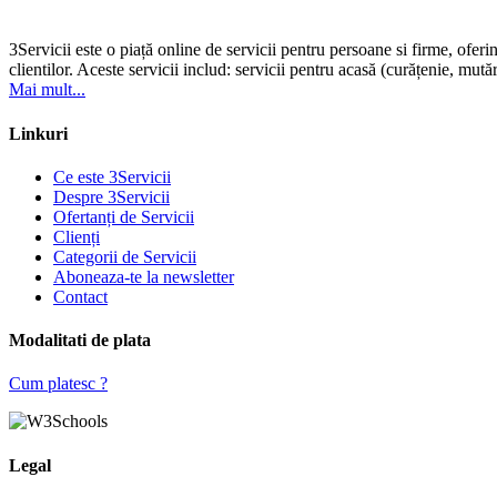
3Servicii este o piață online de servicii pentru persoane si firme, oferi
clientilor. Aceste servicii includ: servicii pentru acasă (curățenie, mutări
Mai mult...
Linkuri
Ce este 3Servicii
Despre 3Servicii
Ofertanți de Servicii
Clienți
Categorii de Servicii
Aboneaza-te la newsletter
Contact
Modalitati de plata
Cum platesc ?
Legal