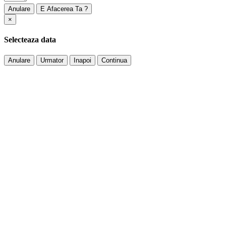
Anulare
×
Selecteaza data
Anulare