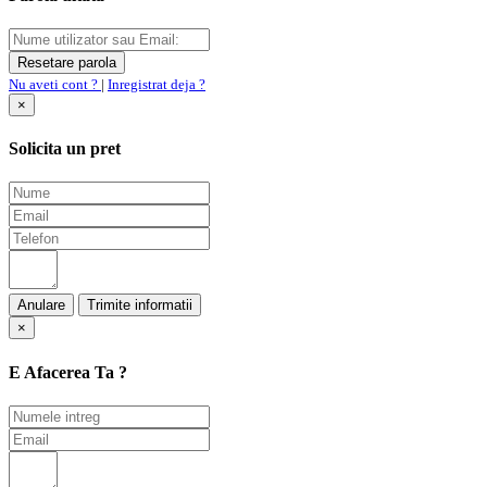
Nu aveti cont ?
|
Inregistrat deja ?
×
Solicita un pret
Anulare
×
E Afacerea Ta ?