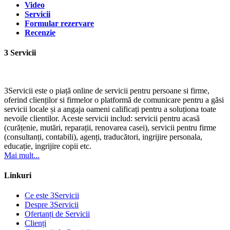
Video
Servicii
Formular rezervare
Recenzie
3 Servicii
3Servicii este o piață online de servicii pentru persoane si firme,
oferind clienților si firmelor o platformă de comunicare pentru a găsi
servicii locale și a angaja oameni calificați pentru a soluționa toate
nevoile clientilor. Aceste servicii includ: servicii pentru acasă
(curățenie, mutări, reparații, renovarea casei), servicii pentru firme
(consultanți, contabili), agenți, traducători, ingrijire personala,
educație, ingrijire copii etc.
Mai mult...
Linkuri
Ce este 3Servicii
Despre 3Servicii
Ofertanți de Servicii
Clienți