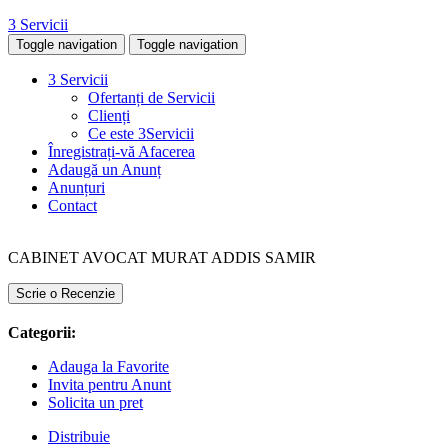
3 Servicii
Toggle navigation
Toggle navigation
3 Servicii
Ofertanți de Servicii
Clienți
Ce este 3Servicii
Înregistrați-vă Afacerea
Adaugă un Anunț
Anunțuri
Contact
CABINET AVOCAT MURAT ADDIS SAMIR
Scrie o Recenzie
Categorii:
Adauga la Favorite
Invita pentru Anunt
Solicita un pret
Distribuie