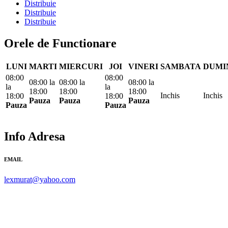
Distribuie
Distribuie
Distribuie
Orele de Functionare
LUNI
MARTI
MIERCURI
JOI
VINERI
SAMBATA
DUMI
08:00
08:00
08:00
la
08:00
la
08:00
la
la
la
18:00
18:00
18:00
Inchis
Inchis
18:00
18:00
Pauza
Pauza
Pauza
Pauza
Pauza
Info Adresa
EMAIL
lexmurat@yahoo.com