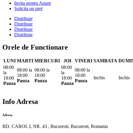
Invita pentru Anunt
Solicita un pret
Distribuie
Distribuie
Distribuie
Distribuie
Orele de Functionare
LUNI
MARTI
MIERCURI
JOI
VINERI
SAMBATA
DUMI
08:00
08:00
08:00
la
08:00
la
08:00
la
la
la
18:00
18:00
18:00
Inchis
Inchis
18:00
18:00
Pauza
Pauza
Pauza
Pauza
Pauza
Info Adresa
Adresa
BD. CAROL I, NR. 43 , Bucuresti, Bucuresti, Romania